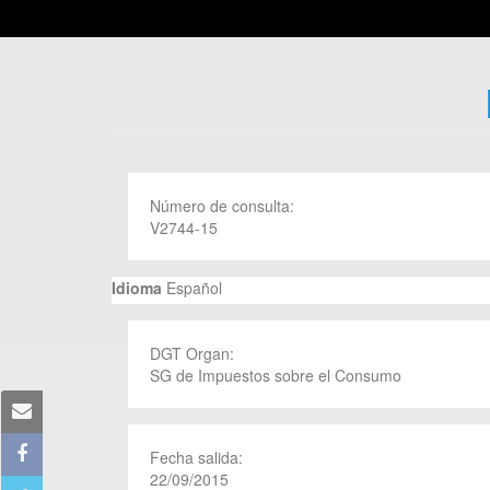
Número de consulta:
V2744-15
Idioma
Español
DGT Organ:
SG de Impuestos sobre el Consumo
Fecha salida:
22/09/2015