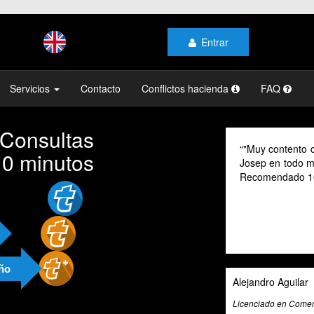
Entrar
Servicios
Contacto
Conflictos hacienda
FAQ
 Consultas
"Muy contento c
10 minutos
Josep en todo mo
Recomendado 1
año
Alejandro Aguilar
Licenciado en Comerc