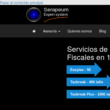
Pasar al contenido principal
Asesoría
Quienes somos
Blog
Servicios de
Fiscales en 
Easytax - 5€
Taxbreak - 40€ /año
Taxbreak Plus - 100€ /