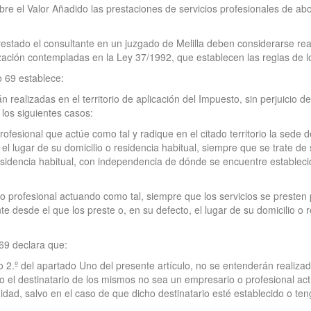
re el Valor Añadido las prestaciones de servicios profesionales de abo
restado el consultante en un juzgado de Melilla deben considerarse reali
ización contempladas en la Ley 37/1992, que establecen las reglas de lo
o 69 establece:
 realizadas en el territorio de aplicación del Impuesto, sin perjuicio d
 los siguientes casos:
rofesional que actúe como tal y radique en el citado territorio la sede
l lugar de su domicilio o residencia habitual, siempre que se trate de 
sidencia habitual, con independencia de dónde se encuentre establecido
o profesional actuando como tal, siempre que los servicios se presten 
desde el que los preste o, en su defecto, el lugar de su domicilio o re
 69 declara que:
2.º del apartado Uno del presente artículo, no se entenderán realizados
 el destinatario de los mismos no sea un empresario o profesional act
idad, salvo en el caso de que dicho destinatario esté establecido o teng