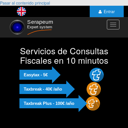
Pasar al contenido principal
Entrar
Toggle
navigati
Servicios de Consultas
Fiscales en 10 minutos
Easytax - 5€
Taxbreak - 40€ /año
Taxbreak Plus - 100€ /año