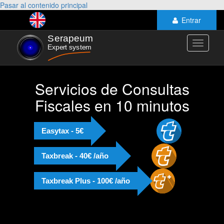
Pasar al contenido principal
Entrar
Toggle
navigati
Servicios de Consultas
Fiscales en 10 minutos
Easytax - 5€
Taxbreak - 40€ /año
Taxbreak Plus - 100€ /año