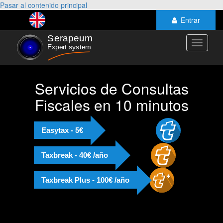
Pasar al contenido principal
Entrar
Toggle
navigati
Servicios de Consultas
Fiscales en 10 minutos
Easytax - 5€
Taxbreak - 40€ /año
Taxbreak Plus - 100€ /año