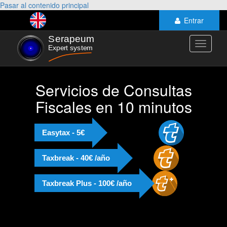
Pasar al contenido principal
Entrar
Toggle
navigati
Servicios de Consultas
Fiscales en 10 minutos
Easytax - 5€
Taxbreak - 40€ /año
Taxbreak Plus - 100€ /año