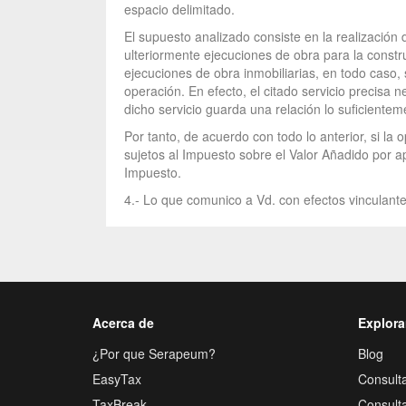
espacio delimitado.
El supuesto analizado consiste en la realización
ulteriormente ejecuciones de obra para la constr
ejecuciones de obra inmobiliarias, en todo caso,
operación. En efecto, el citado servicio precisa 
dicho servicio guarda una relación lo suficientem
Por tanto, de acuerdo con todo lo anterior, si la
sujetos al Impuesto sobre el Valor Añadido por apl
Impuesto.
4.- Lo que comunico a Vd. con efectos vinculante
Acerca de
Explora
¿Por que Serapeum?
Blog
EasyTax
Consulta
TaxBreak
Consult