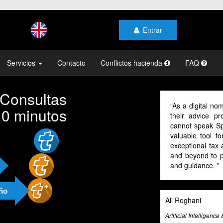
Entrar
Servicios
Contacto
Conflictos hacienda
FAQ
 Consultas
As a digital nomad in Spain I could b
10 minutos
their advice provided in English as
cannot speak Spanish and this makes
valuable tool for all expats in Spain
exceptional tax advice expert system
and beyond to provide its users with 
and guidance.
año
Ali Roghani
Artificial Intelligence & Big Data Expert