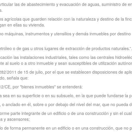
rticular las de abastecimiento y evacuación de aguas, suministro de ene
s.
 agrícolas que guarden relación con la naturaleza y destino de la finca
gan en ellas su vivienda.
o máquinas, instrumentos y utensilios y demás inmuebles por destino a
tróleo o de gas u otros lugares de extracción de productos naturales.”
cación las instalaciones industriales, tales como las centrales hidroel
e al suelo o a otro inmueble y sean susceptibles de utilización autón
 282/2011 de 15 de julio, por el que se establecen disposiciones de apli
do, señala que:
/112/CE, por "bienes inmuebles" se entenderá:
ya sea en su superficie o en su subsuelo, en la que puede fundarse la p
lo, o anclado en él, sobre o por debajo del nivel del mar, que no pueda 
forme parte integrante de un edificio o de una construcción y sin el c
as y ascensores;
o de forma permanente en un edificio o en una construcción, que no pu