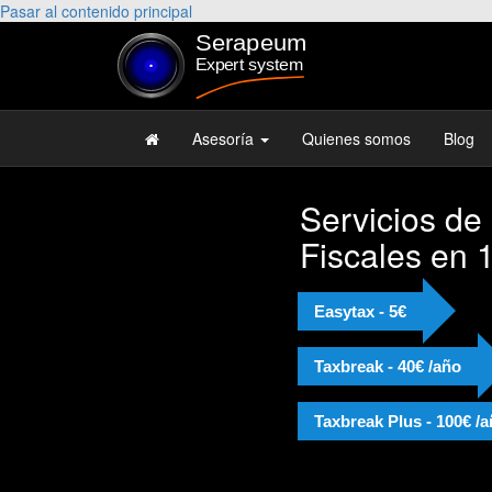
Pasar al contenido principal
Asesoría
Quienes somos
Blog
Servicios de
Fiscales en 
Easytax - 5€
Taxbreak - 40€ /año
Taxbreak Plus - 100€ /