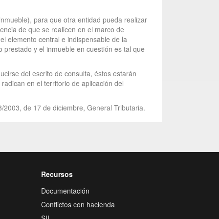
 inmueble), para que otra entidad pueda realizar
dencia de que se realicen en el marco de
el elemento central e indispensable de la
o prestado y el inmueble en cuestión es tal que
ucirse del escrito de consulta, éstos estarán
adican en el territorio de aplicación del
8/2003, de 17 de diciembre, General Tributaria.
Recursos
Documentación
Conflictos con hacienda
SII