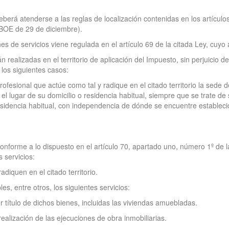
deberá atenderse a las reglas de localización contenidas en los artícul
(BOE de 29 de diciembre).
nes de servicios viene regulada en el artículo 69 de la citada Ley, cuyo
 realizadas en el territorio de aplicación del Impuesto, sin perjuicio d
 los siguientes casos:
rofesional que actúe como tal y radique en el citado territorio la sede
l lugar de su domicilio o residencia habitual, siempre que se trate de 
sidencia habitual, con independencia de dónde se encuentre establecido
 conforme a lo dispuesto en el artículo 70, apartado uno, número 1º de
s servicios:
diquen en el citado territorio.
s, entre otros, los siguientes servicios:
 título de dichos bienes, incluidas las viviendas amuebladas.
realización de las ejecuciones de obra inmobiliarias.