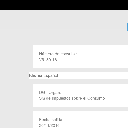
Número de consulta:
V5180-16
Idioma
Español
DGT Organ:
SG de Impuestos sobre el Consumo
Fecha salida:
30/11/2016