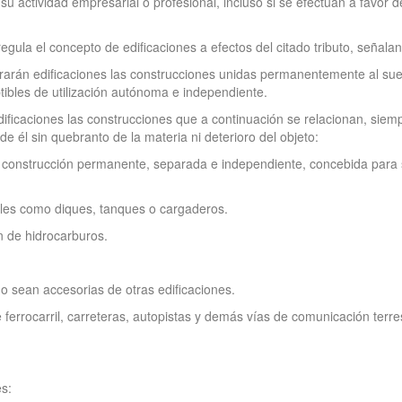
e su actividad empresarial o profesional, incluso si se efectúan a favor
 regula el concepto de edificaciones a efectos del citado tributo, señala
rarán edificaciones las construcciones unidas permanentemente al suel
ibles de utilización autónoma e independiente.
edificaciones las construcciones que a continuación se relacionan, si
 él sin quebranto de la materia ni deterioro del objeto:
 construcción permanente, separada e independiente, concebida para se
 tales como diques, tanques o cargaderos.
n de hidrocarburos.
no sean accesorias de otras edificaciones.
ferrocarril, carreteras, autopistas y demás vías de comunicación terres
es: