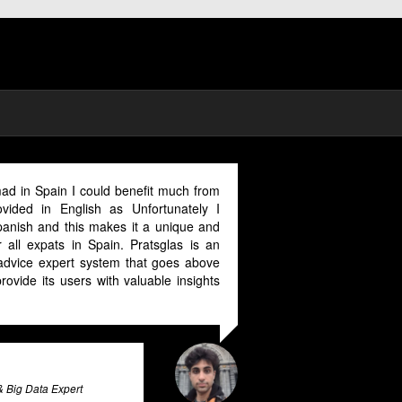
enefit much from
Nuestra relación laboral con SERAPEUM y en 
 Unfortunately I
con el Sr. Josep Navarro Sauleda ha sido óp
 it a unique and
todos los aspectos. Nos hemos sentido apoy
. Pratsglas is an
todo momento, la resolución ha sido inmejora
 that goes above
recomendariamos a quien pudiera reque
valuable insights
servicios
German Fernandez Palacio
Instalador Eléctrico de gas, agua y señales