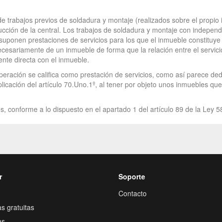
 de trabajos previos de soldadura y montaje (realizados sobre el propio
ucción de la central. Los trabajos de soldadura y montaje con indepen
 suponen prestaciones de servicios para los que el inmueble constituye 
necesariamente de un inmueble de forma que la relación entre el servici
ente directa con el inmueble.
 operación se califica como prestación de servicios, como así parece ded
icación del artículo 70.Uno.1º, al tener por objeto unos inmuebles que r
s, conforme a lo dispuesto en el apartado 1 del artículo 89 de la Ley 5
r
Soporte
Contacto
s gratuitas
as