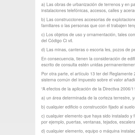
a) Las obras de urbanización de terrenos y en pa
instalaciones telefónicas, accesos, calles y acera
b) Las construcciones accesorias de explotaciones
familiares o las personas que con él trabajen ten
c) Los objetos de uso y ornamentación, tales com
del Código Ci vil.
d) Las minas, canteras o escoria les, pozos de pe
En consecuencia, tienen la consideración de edifi
escrito de consulta estén unidas permanentement
Por otra parte, el artículo 13 ter del Reglamente
sistema común del impuesto sobre el valor añadi
“A efectos de la aplicación de la Directiva 2006
a) un área determinada de la corteza terrestre, 
b) cualquier edificio o construcción fijado al sue
c) cualquier elemento que haya sido instalado y 
por ejemplo, puertas, ventanas, tejados, escaler
d) cualquier elemento, equipo o máquina instalad