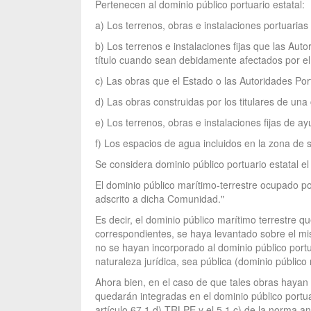
Pertenecen al dominio público portuario estatal:
a) Los terrenos, obras e instalaciones portuarias f
b) Los terrenos e instalaciones fijas que las Au
título cuando sean debidamente afectados por el
c) Las obras que el Estado o las Autoridades Por
d) Las obras construidas por los titulares de una
e) Los terrenos, obras e instalaciones fijas de a
f) Los espacios de agua incluidos en la zona de s
Se considera dominio público portuario estatal el 
El dominio público marítimo-terrestre ocupado p
adscrito a dicha Comunidad."
Es decir, el dominio público marítimo terrestre 
correspondientes, se haya levantado sobre el mis
no se hayan incorporado al dominio público portu
naturaleza jurídica, sea pública (dominio público
Ahora bien, en el caso de que tales obras hayan s
quedarán integradas en el dominio público portua
artículo 67.1 d) TRLPE y el 5.1 c) de la norma an