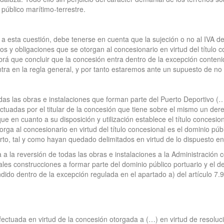
público marítimo-terrestre.
a esta cuestión, debe tenerse en cuenta que la sujeción o no al IVA de
 y obligaciones que se otorgan al concesionario en virtud del título co
habrá que concluir que la concesión entra dentro de la excepción conteni
ra en la regla general, y por tanto estaremos ante un supuesto de no 
as las obras e instalaciones que forman parte del Puerto Deportivo (…
tuadas por el titular de la concesión que tiene sobre el mismo un der
 que en cuanto a su disposición y utilización establece el título concesi
orga al concesionario en virtud del título concesional es el dominio púb
o, tal y como hayan quedado delimitados en virtud de lo dispuesto en l
a la reversión de todas las obras e instalaciones a la Administración 
 tales construcciones a formar parte del dominio público portuario y el
o dentro de la excepción regulada en el apartado a) del artículo 7.9
efectuada en virtud de la concesión otorgada a (…) en virtud de resol