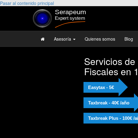
Pasar al contenido principal
Asesoría
Quienes somos
Blog
Servicios de
Fiscales en 
Easytax - 5€
Taxbreak - 40€ /año
Taxbreak Plus - 100€ /