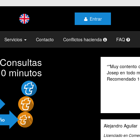
Entrar
Servicios
Contacto
Conflictos hacienda
FAQ
 Consultas
"Muy contento con el profesionalismo y la 
10 minutos
Josep en todo momento, mi gestoría y la de 
Recomendado 100% "
año
Alejandro Aguilar
Licenciado en Comercio Internacional