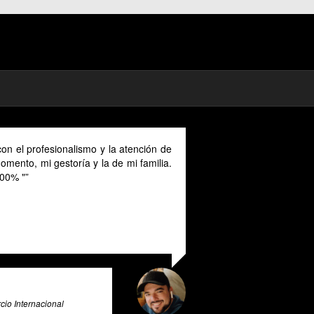
atención de
As a digital nomad in Spain I could benefit much fr
mi familia.
their advice provided in English as Unfortunately
cannot speak Spanish and this makes it a unique a
valuable tool for all expats in Spain. Pratsglas is 
exceptional tax advice expert system that goes abo
and beyond to provide its users with valuable insigh
and guidance.
Ali Roghani
Artificial Intelligence & Big Data Expert