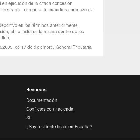
d en ejecución de la citada concesión
Administración competente cuando se produzca la
 deportivo en los términos anteriormente
ión, al no incluirse la misma dentro de los
adido.
8/2003, de 17 de diciembre, General Tributaria.
Recursos
Documentación
Conflictos con hacienda
SII
¿Soy residente fiscal en España?