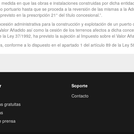
 la medida en que las obras e instalaciones construidas por dicha entida
ico portuario hasta que se proceda a la reversión de las mismas a la 
revisto en la prescripción 21° del título concesional.”.
ncesión administrativa para la construcción y explotación de un puerto
alor Añadido así como la cesión de los terrenos afectos a dicha conces
de la Ley 37/1992, ha previsto la sujeción al Impuesto sobre el Valor Añ
s, conforme a lo dispuesto en el apartado 1 del artículo 89 de la Ley 5
r
Soporte
Contacto
s gratuitas
as
e prensa