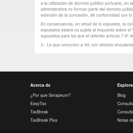
a la utilización de dominio público portuario, en
administrativa no forman parte del dominio públ
extinción de la concesión, de conformidad con lo p
En consecuencia, en virtud de lo expuesto, la co
expuestos estará no sujeta al Impuesto sobre el V
supuestos para los que el referido artículo 7.9º 
3.- Lo que comunico a Vd. con efectos vinculante
Acerca de
Explora
¿Por que Serapeum?
Blog
EasyTax
Consulta
TaxBreak
Consult
TaxBreak Plus
Notas d