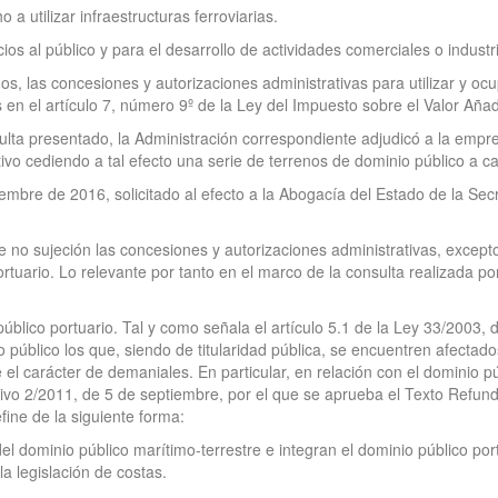
a utilizar infraestructuras ferroviarias.
ios al público y para el desarrollo de actividades comerciales o industri
s, las concesiones y autorizaciones administrativas para utilizar y ocu
 en el artículo 7, número 9º de la Ley del Impuesto sobre el Valor Añad
ulta presentado, la Administración correspondiente adjudicó a la empre
tivo cediendo a tal efecto una serie de terrenos de dominio público a 
iembre de 2016, solicitado al efecto a la Abogacía del Estado de la Sec
 no sujeción las concesiones y autorizaciones administrativas, excepto
rtuario. Lo relevante por tanto en el marco de la consulta realizada por 
úblico portuario. Tal y como señala el artículo 5.1 de la Ley 33/2003,
público los que, siendo de titularidad pública, se encuentren afectados
l carácter de demaniales. En particular, en relación con el dominio púb
ativo 2/2011, de 5 de septiembre, por el que se aprueba el Texto Refun
ine de la siguiente forma:
l dominio público marítimo-terrestre e integran el dominio público portu
la legislación de costas.