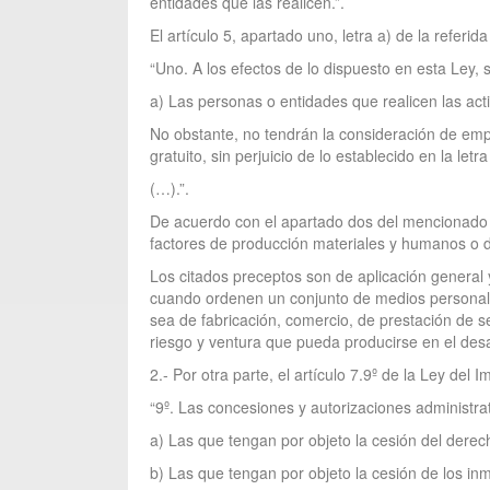
entidades que las realicen.”.
El artículo 5, apartado uno, letra a) de la referid
“Uno. A los efectos de lo dispuesto en esta Ley,
a) Las personas o entidades que realicen las acti
No obstante, no tendrán la consideración de empr
gratuito, sin perjuicio de lo establecido en la letra
(…).”.
De acuerdo con el apartado dos del mencionado a
factores de producción materiales y humanos o de 
Los citados preceptos son de aplicación general 
cuando ordenen un conjunto de medios personales
sea de fabricación, comercio, de prestación de s
riesgo y ventura que pueda producirse en el desar
2.- Por otra parte, el artículo 7.9º de la Ley de
“9º. Las concesiones y autorizaciones administrat
a) Las que tengan por objeto la cesión del derecho
b) Las que tengan por objeto la cesión de los in