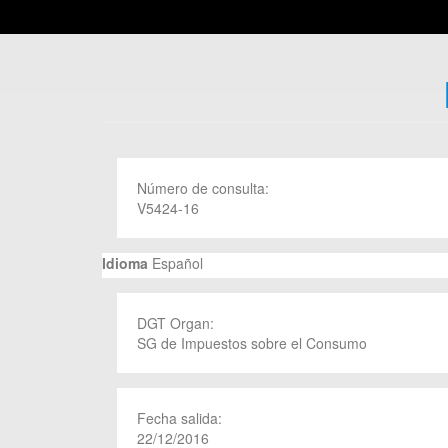
Número de consulta:
V5424-16
Idioma
Español
DGT Organ:
SG de Impuestos sobre el Consumo
Fecha salida:
22/12/2016