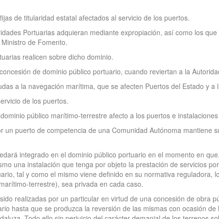
ijas de titularidad estatal afectados al servicio de los puertos.
toridades Portuarias adquieran mediante expropiación, así como los qu
 Ministro de Fomento.
tuarias realicen sobre dicho dominio.
 concesión de dominio público portuario, cuando reviertan a la Autorida
yudas a la navegación marítima, que se afecten Puertos del Estado y a l
ervicio de los puertos.
dominio público marítimo-terrestre afecto a los puertos e instalaciones p
or un puerto de competencia de una Comunidad Autónoma mantiene su tit
quedará integrado en el dominio público portuario en el momento en que
mo una instalación que tenga por objeto la prestación de servicios po
ario, tal y como el mismo viene definido en su normativa reguladora, l
 marítimo-terrestre), sea privada en cada caso.
ido realizadas por un particular en virtud de una concesión de obra públ
rio hasta que se produzca la reversión de las mismas con ocasión de la
daluza. Todo ello sin perjuicio del carácter demanial de los terrenos s