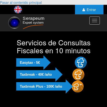
Pasar al contenido principal
Entrar
Toggle
navigati
Servicios de Consultas
Fiscales en 10 minutos
Easytax - 5€
Taxbreak - 40€ /año
Taxbreak Plus - 100€ /año