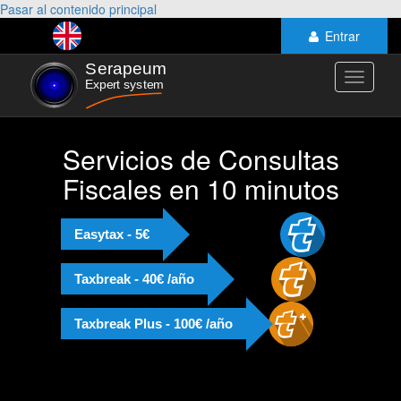
Pasar al contenido principal
Entrar
Toggle
navigati
Servicios de Consultas
Fiscales en 10 minutos
Easytax - 5€
Taxbreak - 40€ /año
Taxbreak Plus - 100€ /año