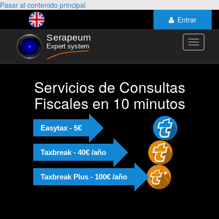
Pasar al contenido principal
Entrar
Toggle
navigati
Servicios de Consultas
Fiscales en 10 minutos
Easytax - 5€
Taxbreak - 40€ /año
Taxbreak Plus - 100€ /año