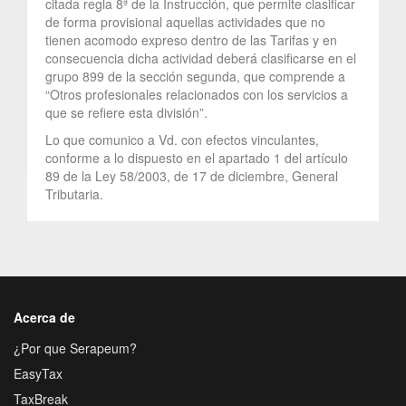
citada regla 8ª de la Instrucción, que permite clasificar
de forma provisional aquellas actividades que no
tienen acomodo expreso dentro de las Tarifas y en
consecuencia dicha actividad deberá clasificarse en el
grupo 899 de la sección segunda, que comprende a
“Otros profesionales relacionados con los servicios a
que se refiere esta división”.
Lo que comunico a Vd. con efectos vinculantes,
conforme a lo dispuesto en el apartado 1 del artículo
89 de la Ley 58/2003, de 17 de diciembre, General
Tributaria.
Acerca de
¿Por que Serapeum?
EasyTax
TaxBreak