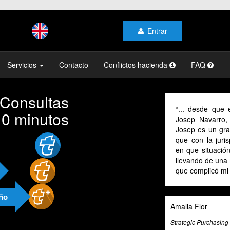
Entrar
Servicios
Contacto
Conflictos hacienda
FAQ
 Consultas
... desde que 
10 minutos
Josep Navarro
Josep es un gran
que con la juris
en que situació
llevando de una
que complicó mi a
año
Amalia Flor
Strategic Purchasin