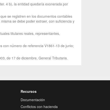
 ter. 4 b), la entidad quedaría exonerada por
o que se registren en los documentos contables
 misma se debe poder extraer, con suficiencia y
uales titulares reales, representantes,
tes con número de referencia V1861-13 de junio;
003, de 17 de diciembre, General Tributaria.
Recursos
Documentación
Conflictos con hacienda