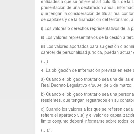
entidades a que se refiere el artículo 35.4 de la
presentación de una declaración anual, informació
que tengan la consideración de titular real confo
de capitales y de la financiación del terrorismo,
i) Los valores o derechos representativos de la pa
ii) Los valores representativos de la cesión a ter
iii) Los valores aportados para su gestión o admi
carecer de personalidad jurídica, puedan actuar 
(…)
4. La obligación de información prevista en este a
a) Cuando el obligado tributario sea una de las e
Real Decreto Legislativo 4/2004, de 5 de marzo.
b) Cuando el obligado tributario sea una person
residentes, que tengan registrados en su contabil
c) Cuando los valores a los que se refieren cada u
refiere el apartado 3.a) y el valor de capitaliz
límite conjunto deberá informarse sobre todos los
(…).”.