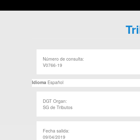
Tr
Número de consulta:
V0766-19
Idioma
Español
DGT Organ:
SG de Tributos
Fecha salida:
09/04/2019