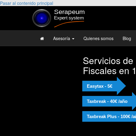
Pasar al contenido principal
Asesoría
Quienes somos
Blog
Servicios de
Fiscales en 
Easytax - 5€
Taxbreak - 40€ /año
Taxbreak Plus - 100€ /