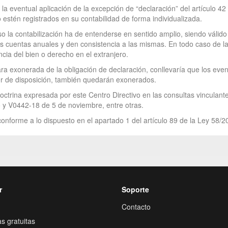
 la eventual aplicación de la excepción de “declaración” del artículo 42
 estén registrados en su contabilidad de forma individualizada.
o la contabilización ha de entenderse en sentido amplio, siendo válid
 cuentas anuales y den consistencia a las mismas. En todo caso de la
cia del bien o derecho en el extranjero.
ara exonerada de la obligación de declaración, conllevaría que los event
er de disposición, también quedarán exonerados.
octrina expresada por este Centro Directivo en las consultas vinculan
 y V0442-18 de 5 de noviembre, entre otras.
onforme a lo dispuesto en el apartado 1 del artículo 89 de la Ley 58/2
r
Soporte
Contacto
s gratuitas