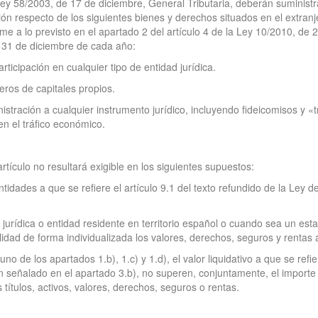
 Ley 58/2003, de 17 de diciembre, General Tributaria, deberán suministra
n respecto de los siguientes bienes y derechos situados en el extranje
rme a lo previsto en el apartado 2 del artículo 4 de la Ley 10/2010, de
 a 31 de diciembre de cada año:
rticipación en cualquier tipo de entidad jurídica.
ceros de capitales propios.
nistración a cualquier instrumento jurídico, incluyendo fideicomisos y 
en el tráfico económico.
rtículo no resultará exigible en los siguientes supuestos:
ntidades a que se refiere el artículo 9.1 del texto refundido de la Ley
a jurídica o entidad residente en territorio español o cuando sea un e
idad de forma individualizada los valores, derechos, seguros y rentas a
no de los apartados 1.b), 1.c) y 1.d), el valor liquidativo a que se refi
ación señalado en el apartado 3.b), no superen, conjuntamente, el impor
 títulos, activos, valores, derechos, seguros o rentas.