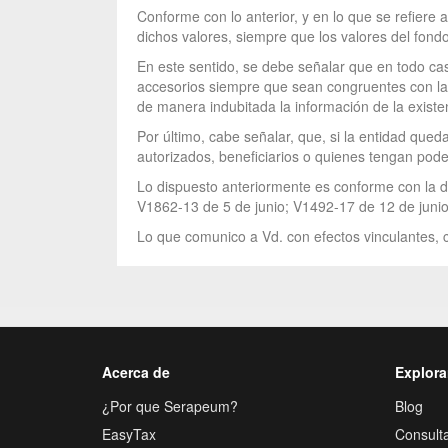
Conforme con lo anterior, y en lo que se refiere a
dichos valores, siempre que los valores del fondo
En este sentido, se debe señalar que en todo cas
accesorios siempre que sean congruentes con las
de manera indubitada la información de la existen
Por último, cabe señalar, que, si la entidad qued
autorizados, beneficiarios o quienes tengan pod
Lo dispuesto anteriormente es conforme con la d
V1862-13 de 5 de junio; V1492-17 de 12 de junio
Lo que comunico a Vd. con efectos vinculantes, c
Acerca de
Explora
¿Por que Serapeum?
Blog
EasyTax
Consulta