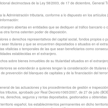
dicional decimoctava de la Ley 58/2003, de 17 de diciembre, General T
a la Administración tributaria, conforme a lo dispuesto en los artículos
 información:
tranjero abiertas en entidades que se dediquen al tráfico bancario o cre
na otra forma ostenten poder de disposición.
alores o derechos representativos del capital social, fondos propios o p
e sean titulares y que se encuentren depositados o situados en el extr
tas vitalicias o temporales de las que sean beneficiarios como consecue
idades establecidas en el extranjero.
chos sobre bienes inmuebles de su titularidad situados en el extranjer
nteriores se extenderán a quienes tengan la consideración de titulares
, de prevención del blanqueo de capitales y de la financiación del terro
General de las actuaciones y los procedimientos de gestión e inspección
los tributos, aprobado por Real Decreto1065/2007, de 27 de julio (BO
ores, derechos, seguros y rentas depositados, gestionados u obtenidas 
n territorio español, los establecimientos permanentes en dicho territor