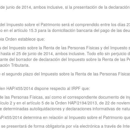
de junio de 2014, ambos inclusive, si la presentación de la declaración
 del Impuesto sobre el Patrimonio será el comprendido entre los días 23
o en el artículo 15.3 para la domiciliación bancaria del pago de las deu
opia Orden establece que:
es del Impuesto sobre la Renta de las Personas Físicas y del Impuesto s
 hasta el 25 de junio de 2014, ambos inclusive. Todo ello sin perjuicio d
ultante del borrador de declaración del Impuesto sobre la Renta de las 
ación Tributaria.
e el segundo plazo del Impuesto sobre la Renta de las Personas Físicas
Orden HAP/455/2014 dispone respecto al IRPF que:
de las Personas Físicas, así como el correspondiente documento de in
artículo 2 y en el artículo 5 de la Orden HAP/2194/2013, de 22 de novie
e determinadas autoliquidaciones y declaraciones informativas de natura
HAP/455/2014 determina en relación al Impuesto sobre el Patrimonio qu
se presentará de forma obligatoria por vía electrónica a través de Inter