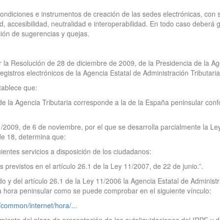
ndiciones e instrumentos de creación de las sedes electrónicas, con suj
d, accesibilidad, neutralidad e interoperabilidad. En todo caso deberá gar
ción de sugerencias y quejas.
 la Resolución de 28 de diciembre de 2009, de la Presidencia de la Agen
registros electrónicos de la Agencia Estatal de Administración Tributari
tablece que:
a de la Agencia Tributaria corresponde a la de la España peninsular con
71/2009, de 6 de noviembre, por el que se desarrolla parcialmente la Le
de 18, determina que:
ientes servicios a disposición de los ciudadanos:
tos previstos en el artículo 26.1 de la Ley 11/2007, de 22 de junio.”.
 y del artículo 26.1 de la Ley 11/2006 la Agencia Estatal de Administrac
la hora peninsular como se puede comprobar en el siguiente vínculo:
s/common/internet/hora/...