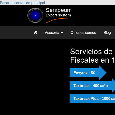
Pasar al contenido principal
Asesoría
Quienes somos
Blog
Servicios de
Fiscales en 
Easytax - 5€
Taxbreak - 40€ /año
Taxbreak Plus - 100€ /