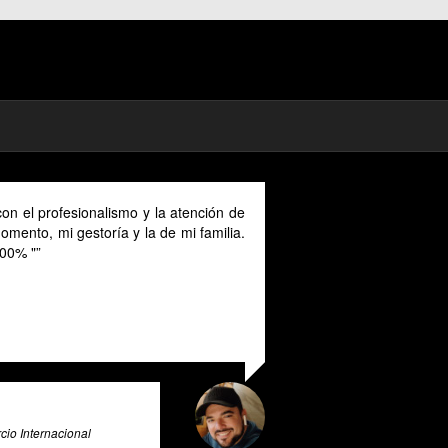
la atención de
As a digital nomad in Spain I could benefit much
de mi familia.
their advice provided in English as Unfortunat
cannot speak Spanish and this makes it a uniqu
valuable tool for all expats in Spain. Pratsglas 
exceptional tax advice expert system that goes 
and beyond to provide its users with valuable ins
and guidance.
Ali Roghani
Artificial Intelligence & Big Data Expert