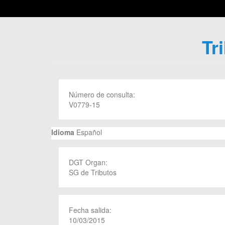
Tr
Número de consulta:
V0779-15
Idioma
Español
DGT Organ:
SG de Tributos
Fecha salida:
10/03/2015