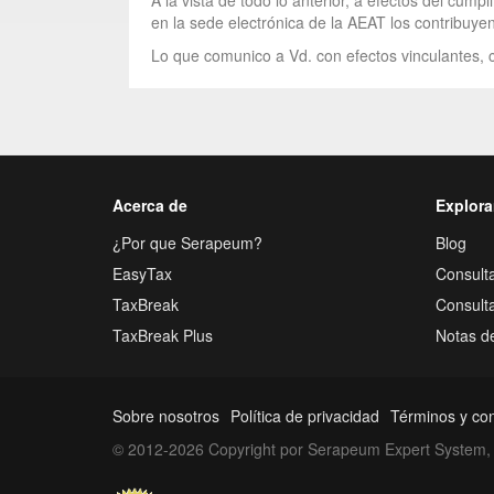
A la vista de todo lo anterior, a efectos del cu
en la sede electrónica de la AEAT los contribuyent
Lo que comunico a Vd. con efectos vinculantes, c
Acerca de
Explora
¿Por que Serapeum?
Blog
EasyTax
Consulta
TaxBreak
Consult
TaxBreak Plus
Notas d
Sobre nosotros
Política de privacidad
Términos y co
© 2012-2026 Copyright por Serapeum Expert System, 