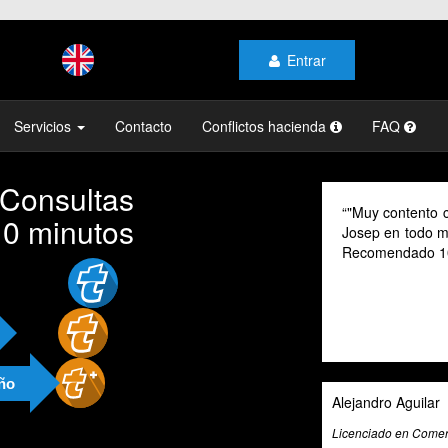
Entrar
Servicios
Contacto
Conflictos hacienda
FAQ
 Consultas
"Muy contento con el profesionalismo y 
10 minutos
Josep en todo momento, mi gestoría y la 
Recomendado 100% "
año
Alejandro Aguilar
Licenciado en Comercio Internacional