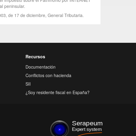
y del Impuesto sobre el Patrimonio por INTERNET
al peninsular.
003, de 17 de diciembre, General Tributaria.
Recursos
Documentación
Conflictos con hacienda
SII
¿Soy residente fiscal en España?