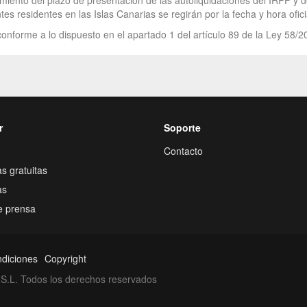
mplimiento del plazo de presentación de las autoliquidaciones del IRPF 
es residentes en las Islas Canarias se regirán por la fecha y hora ofici
onforme a lo dispuesto en el apartado 1 del artículo 89 de la Ley 58/2
r
Soporte
Contacto
s gratuitas
as
e prensa
ndiciones
Copyright
S.L. Todos los derechos reservados