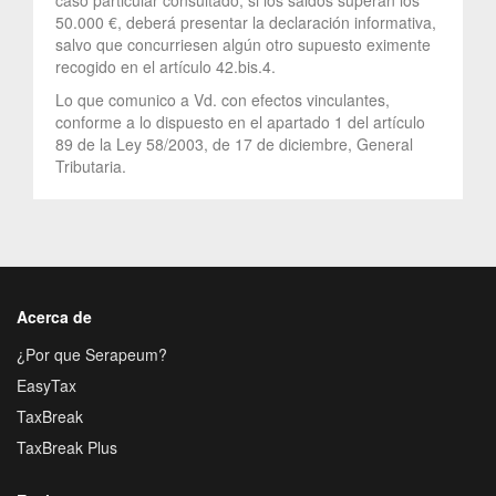
50.000 €, deberá presentar la declaración informativa,
salvo que concurriesen algún otro supuesto eximente
recogido en el artículo 42.bis.4.
Lo que comunico a Vd. con efectos vinculantes,
conforme a lo dispuesto en el apartado 1 del artículo
89 de la Ley 58/2003, de 17 de diciembre, General
Tributaria.
Acerca de
¿Por que Serapeum?
EasyTax
TaxBreak
TaxBreak Plus