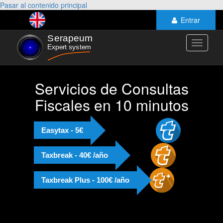
Pasar al contenido principal
Entrar
Toggle
navigati
Servicios de Consultas
Fiscales en 10 minutos
Easytax - 5€
Taxbreak - 40€ /año
Taxbreak Plus - 100€ /año