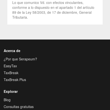
Lo que comunico Vd. con efectos vinculantes,
conforme a lo dispuesto en el apartado 1 del artículo
89 de la Ley 58/2003, de 17 de diciembre, General
Tributaria.
Acerca de
¿Por que Serapeum?
EasyTax
TaxBreak
TaxBreak Plus
Explorar
Blog
Consultas gratuitas