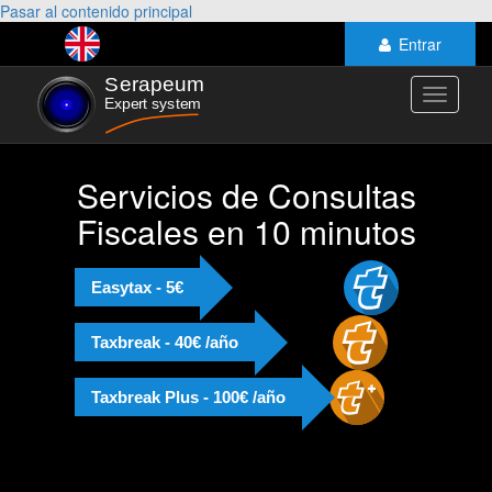
Pasar al contenido principal
Entrar
Toggle
navigati
Servicios de Consultas
Fiscales en 10 minutos
Easytax - 5€
Taxbreak - 40€ /año
Taxbreak Plus - 100€ /año