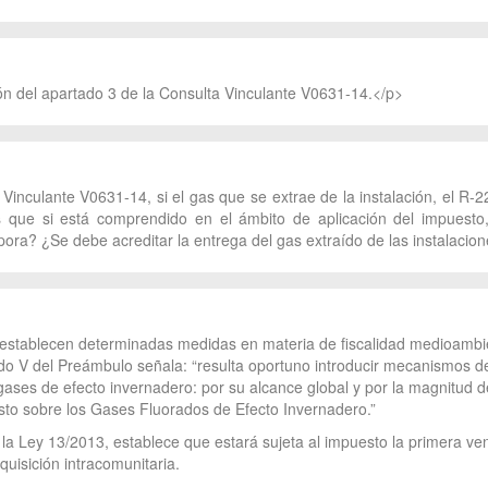
ón del apartado 3 de la Consulta Vinculante V0631-14.</p>
 Vinculante V0631-14, si el gas que se extrae de la instalación, el R-
 que si está comprendido en el ámbito de aplicación del impuesto,
orpora? ¿Se debe acreditar la entrega del gas extraído de las instalaci
 establecen determinadas medidas en materia de fiscalidad medioambien
ado V del Preámbulo señala: “resulta oportuno introducir mecanismos d
gases de efecto invernadero: por su alcance global y por la magnitud d
sto sobre los Gases Fluorados de Efecto Invernadero.”
e la Ley 13/2013, establece que estará sujeta al impuesto la primera ve
uisición intracomunitaria.