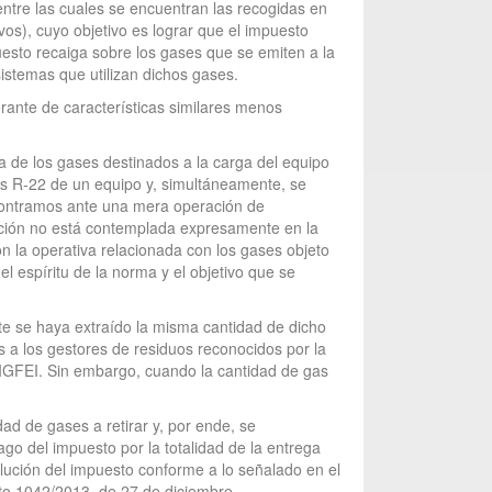
entre las cuales se encuentran las recogidas en
evos), cuyo objetivo es lograr que el impuesto
uesto recaiga sobre los gases que se emiten a la
istemas que utilizan dichos gases.
gerante de características similares menos
 de los gases destinados a la carga del equipo
s R-22 de un equipo y, simultáneamente, se
ncontramos ante una mera operación de
tución no está contemplada expresamente en la
n la operativa relacionada con los gases objeto
 espíritu de la norma y el objetivo que se
te se haya extraído la misma cantidad de dicho
s a los gestores de residuos reconocidos por la
l IGFEI. Sin embargo, cuando la cantidad de gas
ad de gases a retirar y, por ende, se
o del impuesto por la totalidad de la entrega
volución del impuesto conforme a lo señalado en el
to 1042/2013, de 27 de diciembre.