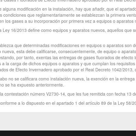
lguna modificación en la instalación, hay que añadir, que el apartado 
as condiciones que reglamentariamente se establezcan la primera venta
n los gases a su incorporación por primera vez a equipos o aparatos 
e la Ley 16/2013 define como equipos y aparatos nuevos, aquellos que 
establezca que determinadas modificaciones en equipos o aparatos son d
mo nueva, esta debe calificarse, consecuentemente, de equipo o aparato
 estando, por tanto, exentas las entregas de gases fluorados de efect
 a la carga de dichos equipos o aparatos y que cumplan los requisitos e
dos de Efecto Invernadero aprobado por el Real Decreto 1042/2013, 
cabo no se calificara como instalación nueva, la exención en la entrega
como se ha expuesto anteriormente.
a la contestación número V2730-14, que les fue remitida con fecha 13 
onforme a lo dispuesto en el apartado 1 del artículo 89 de la Ley 58/2