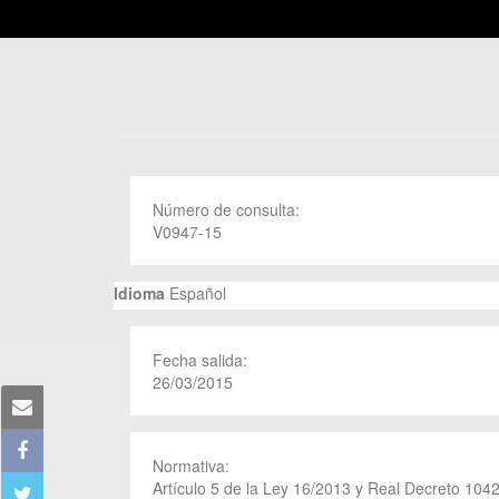
Número de consulta:
V0947-15
Idioma
Español
Fecha salida:
26/03/2015
Normativa:
Artículo 5 de la Ley 16/2013 y Real Decreto 104