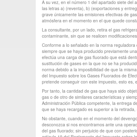
A su vez, en el número 1 del apartado siete del 
las letras a) (reventa), b) (exportaciones y entr
grave únicamente las emisiones efectivas de gase
atmósfera en el momento en el que quede constanc
La consultante, por un lado, retira el gas refrige
contaminante, sin que se realicen modificaciones
Conforme a lo señalado en la norma reguladora d
siempre que se haya producido previamente una 
efectúa una carga de gas fluorado que está dent
sustitución de gases en la que no se ha producid
norma debido a la imposibilidad de que la misma 
del Impuesto sobre los Gases Fluorados de Efecto
pretende conseguir con este impuesto, esto es, e
Por tanto, la cantidad de gas que haya sido obje
gas o de otro de similares características y siem
Administración Pública competente, la entrega de
que se haya recargado es superior a la retirada, s
No obstante, cuando en el momento del devengo de
desconozca si nos encontramos ante una operació
del gas fluorado; sin perjuicio de que con poster
artículo 19 del Reglamento del Impuesto sobre 