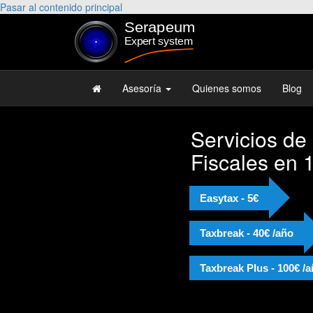
Pasar al contenido principal
Asesoría
Quienes somos
Blog
Servicios de
Fiscales en 
Easytax - 5€
Taxbreak - 40€ /año
Taxbreak Plus - 100€ /