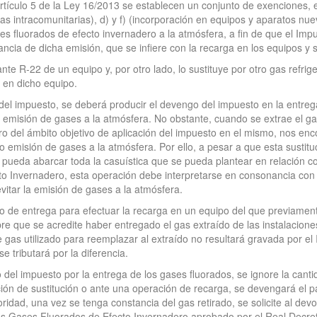
artículo 5 de la Ley 16/2013 se establecen un conjunto de exenciones, 
egas intracomunitarias), d) y f) (incorporación en equipos y aparatos nu
s fluorados de efecto invernadero a la atmósfera, a fin de que el Imp
ia de dicha emisión, que se infiere con la recarga en los equipos y s
rante R-22 de un equipo y, por otro lado, lo sustituye por otro gas refri
 en dicho equipo.
el impuesto, se deberá producir el devengo del impuesto en la entrega
emisión de gases a la atmósfera. No obstante, cuando se extrae el ga
ro del ámbito objetivo de aplicación del impuesto en el mismo, nos e
o emisión de gases a la atmósfera. Por ello, a pesar a que esta susti
pueda abarcar toda la casuística que se pueda plantear en relación co
 Invernadero, esta operación debe interpretarse en consonancia con el
vitar la emisión de gases a la atmósfera.
to de entrega para efectuar la recarga en un equipo del que previamen
pre que se acredite haber entregado el gas extraído de las instalacione
 gas utilizado para reemplazar al extraído no resultará gravada por e
e tributará por la diferencia.
l impuesto por la entrega de los gases fluorados, se ignore la cantid
n de sustitución o ante una operación de recarga, se devengará el pag
ioridad, una vez se tenga constancia del gas retirado, se solicite al de
los Gases Fluorados de Efecto Invernadero aprobado por el Real Decre