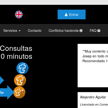
Entrar
Servicios
Contacto
Conflictos hacienda
FAQ
 Consultas
"Muy contento c
10 minutos
Josep en todo mo
Recomendado 1
año
Alejandro Aguilar
Licenciado en Comerc