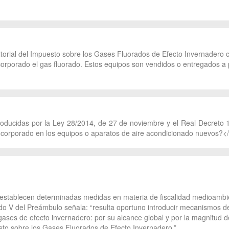
rritorial del Impuesto sobre los Gases Fluorados de Efecto Invernader
corporado el gas fluorado. Estos equipos son vendidos o entregados a 
roducidas por la Ley 28/2014, de 27 de noviembre y el Real Decreto 
incorporado en los equipos o aparatos de aire acondicionado nuevos?<
 establecen determinadas medidas en materia de fiscalidad medioambien
ado V del Preámbulo señala: “resulta oportuno introducir mecanismos d
gases de efecto invernadero: por su alcance global y por la magnitud d
sto sobre los Gases Fluorados de Efecto Invernadero.”