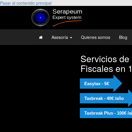
Pasar al contenido principal
Asesoría
Quienes somos
Blog
Servicios de
Fiscales en 
Easytax - 5€
Taxbreak - 40€ /año
Taxbreak Plus - 100€ /