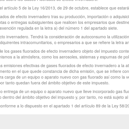
el artículo 5 de la Ley 16/2013, de 29 de octubre, establece que estará
rados de efecto invernadero tras su producción, importación o adquisic
ntas o entregas subsiguientes que realicen los empresarios que destine
a exención regulada en la letra a) del número 1 del apartado siete.
cto invernadero. Tendrá la consideración de autoconsumo la utilizació
quirentes intracomunitarios, o empresarios a que se refiere la letra an
de los gases fluorados de efecto invernadero objeto del impuesto conten
smos a la atmósfera, como los aerosoles, sistemas y espumas de poliur
as emisiones efectivas de gases fluorados de efecto invernadero a la a
ento en el que quede constancia de dicha emisión, que se infiere con 
ra carga de un equipo o aparato nuevo con gas fluorado así como la v
or tanto quedan fuera del ámbito objetivo de este impuesto.
ta o entrega de un equipo o aparato nuevo que lleve incorporado gas fl
 dentro del ámbito objetivo del impuesto y, por tanto, no está sujeto a
onforme a lo dispuesto en el apartado 1 del artículo 89 de la Ley 58/2