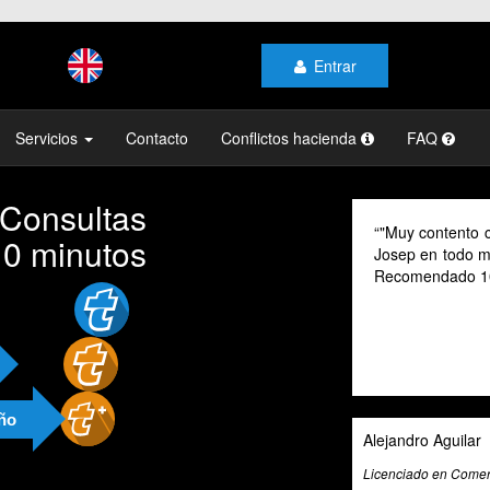
Entrar
Servicios
Contacto
Conflictos hacienda
FAQ
 Consultas
"Muy contento c
10 minutos
Josep en todo mo
Recomendado 1
año
Alejandro Aguilar
Licenciado en Comerc