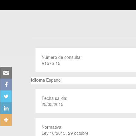
Número de consulta:
V1575-15
Idioma
Español
Fecha salida:
25/05/2015
Normativa:
Ley 16/2013, 29 octubre