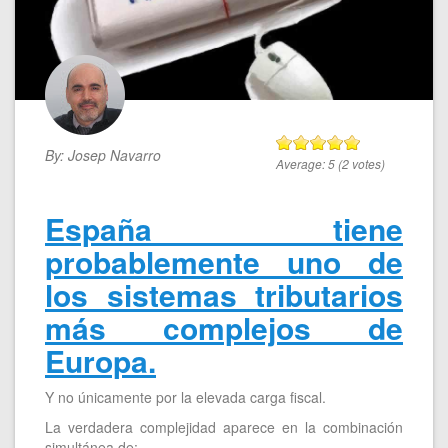
By:
Josep Navarro
Average:
5
(
2
votes)
España tiene
probablemente uno de
los sistemas tributarios
más complejos de
Europa.
Y no únicamente por la elevada carga fiscal.
La verdadera complejidad aparece en la combinación
simultánea de: