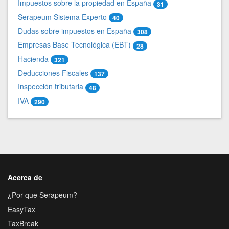
Impuestos sobre la propiedad en España
31
Serapeum Sistema Experto
40
Dudas sobre impuestos en España
308
Empresas Base Tecnológica (EBT)
28
Hacienda
321
Deducciones Fiscales
137
Inspección tributaria
48
IVA
290
Acerca de
¿Por que Serapeum?
EasyTax
TaxBreak