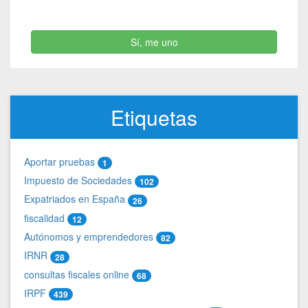
Sí, me uno
Etiquetas
Aportar pruebas
1
Impuesto de Sociedades
102
Expatriados en España
26
fiscalidad
12
Autónomos y emprendedores
82
IRNR
28
consultas fiscales online
68
IRPF
439