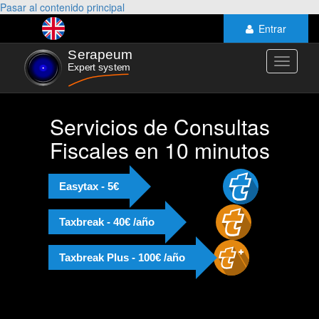
Pasar al contenido principal
Entrar
Toggle
navigati
Servicios de Consultas
Fiscales en 10 minutos
Easytax - 5€
Taxbreak - 40€ /año
Taxbreak Plus - 100€ /año