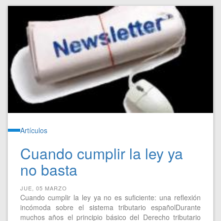
Artículos
Cuando cumplir la ley ya
no basta
JUE, 05 MARZO
Cuando cumplir la ley ya no es suficiente: una reflexión
incómoda sobre el sistema tributario españolDurante
muchos años el principio básico del Derecho tributario