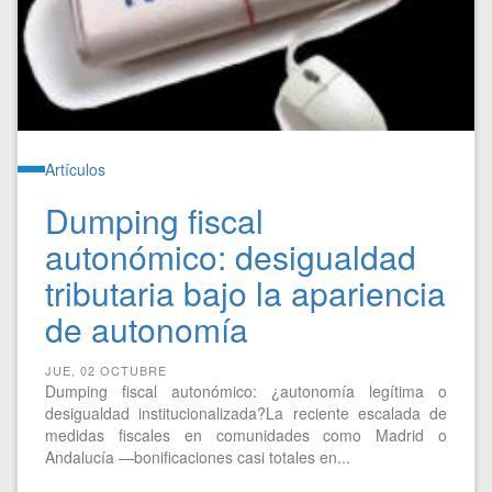
Artículos
Dumping fiscal
autonómico: desigualdad
tributaria bajo la apariencia
de autonomía
JUE, 02 OCTUBRE
Dumping fiscal autonómico: ¿autonomía legítima o
desigualdad institucionalizada?La reciente escalada de
medidas fiscales en comunidades como Madrid o
Andalucía —bonificaciones casi totales en...