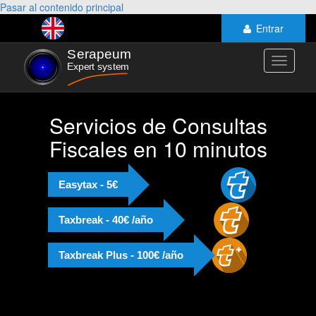
Pasar al contenido principal
Entrar
Toggle
navigati
Servicios de Consultas
Fiscales en 10 minutos
Easytax - 5€
Taxbreak - 40€ /año
Taxbreak Plus - 100€ /año