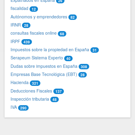
Expatriados en España
26
fiscalidad
12
Autónomos y emprendedores
82
IRNR
28
consultas fiscales online
68
IRPF
439
Impuestos sobre la propiedad en España
31
Serapeum Sistema Experto
40
Dudas sobre impuestos en España
308
Empresas Base Tecnológica (EBT)
28
Hacienda
321
Deducciones Fiscales
137
Inspección tributaria
48
IVA
290