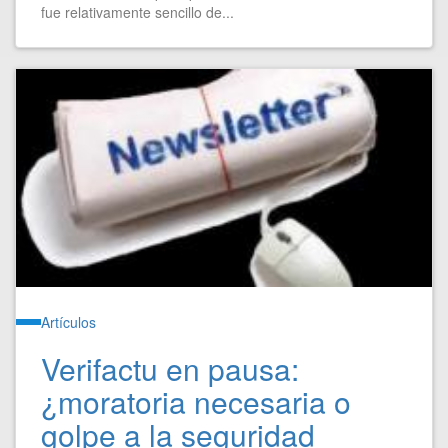
fue relativamente sencillo de...
Artículos
Verifactu en pausa:
¿moratoria necesaria o
golpe a la seguridad