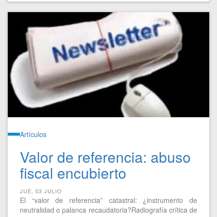
Artículos
Valor de referencia: abuso
fiscal encubierto
JUE, 03 JULIO
El “valor de referencia” catastral: ¿instrumento de
neutralidad o palanca recaudatoria?Radiografía crítica de