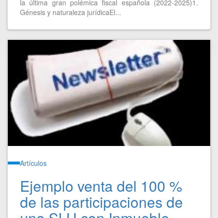
la última gran polémica fiscal española (2022-2025)1.
Génesis y naturaleza jurídicaEl...
Artículos
Ejemplo venta del 100 %
de las participaciones de
una SLU con Inmueble