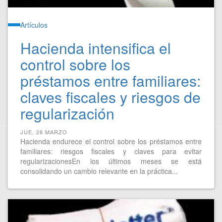
Artículos
Hacienda intensifica el
control sobre los
préstamos entre familiares:
claves fiscales y riesgos de
regularización
JUE, 26 MARZO
Hacienda endurece el control sobre los préstamos entre
familiares: riesgos fiscales y claves para evitar
regularizacionesEn los últimos meses se está
consolidando un cambio relevante en la práctica...