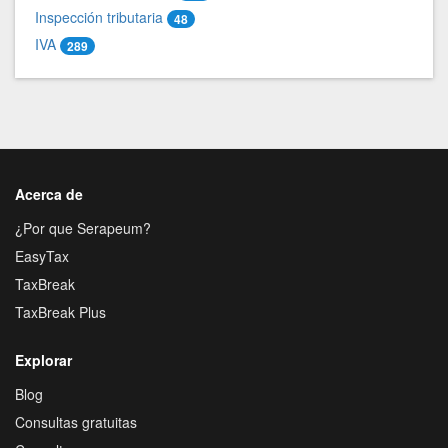
Inspección tributaria
48
IVA
289
Acerca de
¿Por que Serapeum?
EasyTax
TaxBreak
TaxBreak Plus
Explorar
Blog
Consultas gratuitas