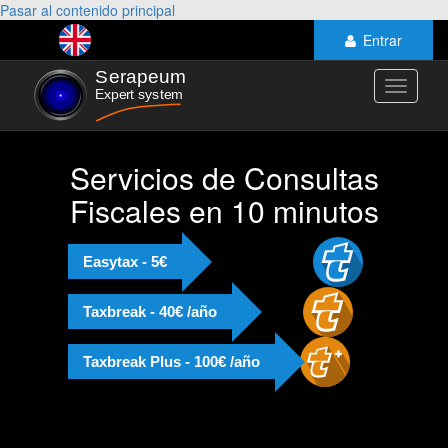
Pasar al contenido principal
Entrar
Toggle
navigati
Servicios de Consultas
Fiscales en 10 minutos
Easytax - 5€
Taxbreak - 40€ /año
Taxbreak Plus - 100€ /año