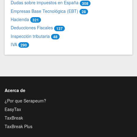
Dudas sobre impuestos en España
308
Empresas Base Tecnológica (EBT)
28
Hacienda
321
Deducciones Fiscales
137
Inspección tributaria
48
IVA
290
Acerca de
¿Por que Serapeum?
EasyTax
TaxBreak
TaxBreak Plus