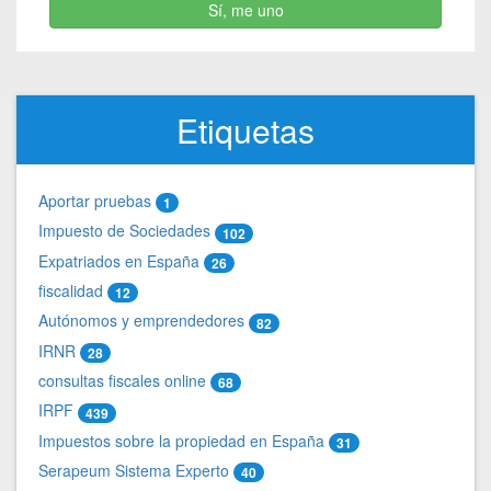
Sí, me uno
Etiquetas
Aportar pruebas
1
Impuesto de Sociedades
102
Expatriados en España
26
fiscalidad
12
Autónomos y emprendedores
82
IRNR
28
consultas fiscales online
68
IRPF
439
Impuestos sobre la propiedad en España
31
Serapeum Sistema Experto
40