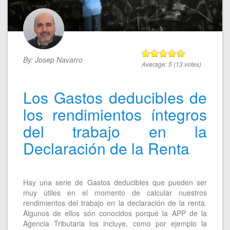
By:
Josep Navarro
Average:
5
(
13
votes)
Los Gastos deducibles de
los rendimientos íntegros
del trabajo en la
Declaración de la Renta
Hay una serie de Gastos deducibles que pueden ser
muy útiles en el momento de calcular nuestros
rendimientos del trabajo en la declaración de la renta.
Algunos de ellos són conocidos porqué la APP de la
Agencia Tributaria los incluye, como por ejemplo la