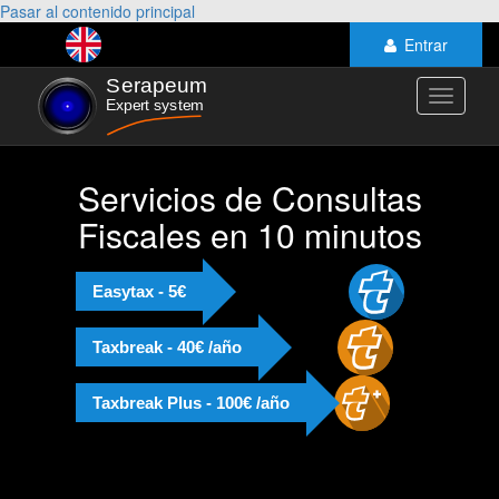
Pasar al contenido principal
Entrar
Toggle
navigati
Servicios de Consultas
Fiscales en 10 minutos
Easytax - 5€
Taxbreak - 40€ /año
Taxbreak Plus - 100€ /año