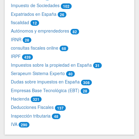
Impuesto de Sociedades
102
Expatriados en España
26
fiscalidad
12
Autónomos y emprendedores
82
IRNR
28
consultas fiscales online
68
IRPF
439
Impuestos sobre la propiedad en España
31
Serapeum Sistema Experto
40
Dudas sobre impuestos en España
308
Empresas Base Tecnológica (EBT)
28
Hacienda
321
Deducciones Fiscales
137
Inspección tributaria
48
IVA
290