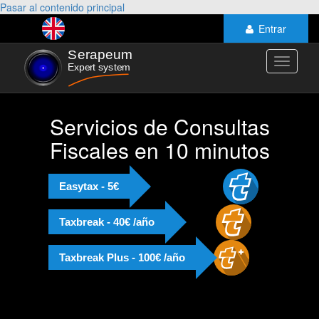
Pasar al contenido principal
Entrar
Toggle
navigati
Servicios de Consultas
Fiscales en 10 minutos
Easytax - 5€
Taxbreak - 40€ /año
Taxbreak Plus - 100€ /año