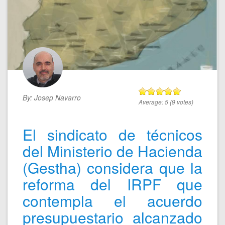
By:
Josep Navarro
Average:
5
(
9
votes)
El sindicato de técnicos
del Ministerio de Hacienda
(Gestha) considera que la
reforma del IRPF que
contempla el acuerdo
presupuestario alcanzado