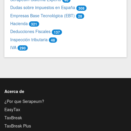
40
Dudas sobre impuestos en España
308
Empresas Base Tecnológica (EBT)
28
Hacienda
321
Deducciones Fiscales
137
Inspección tributaria
48
IVA
290
Acerca de
¿Por que Serapeum?
EasyTax
TaxBreak
TaxBreak Plus