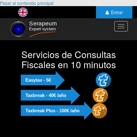
Pasar al contenido principal
Entrar
Toggle
navigati
Servicios de Consultas
Fiscales en 10 minutos
Easytax - 5€
Taxbreak - 40€ /año
Taxbreak Plus - 100€ /año