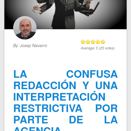
By:
Josep Navarro
Average:
5
(
25
votes)
LA CONFUSA
REDACCIÓN Y UNA
INTERPRETACIÓN
RESTRICTIVA POR
PARTE DE LA
AGENCIA