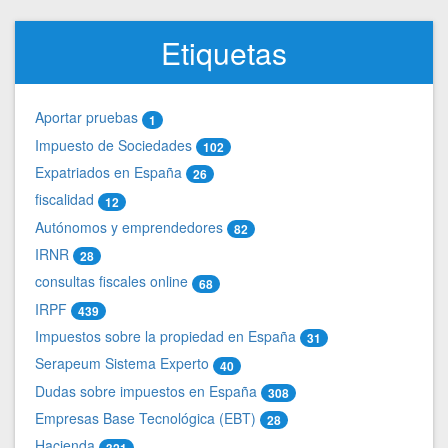
Etiquetas
Aportar pruebas
1
Impuesto de Sociedades
102
Expatriados en España
26
fiscalidad
12
Autónomos y emprendedores
82
IRNR
28
consultas fiscales online
68
IRPF
439
Impuestos sobre la propiedad en España
31
Serapeum Sistema Experto
40
Dudas sobre impuestos en España
308
Empresas Base Tecnológica (EBT)
28
Hacienda
321