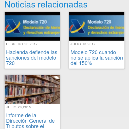
Noticias relacionadas
FEBRERO 23,2017
JULIO 13,2017
Hacienda defiende las
Modelo 720 cuando
sanciones del modelo
no se aplica la sanción
720
del 150%
JULIO 20,2015
Informe de la
Dirección General de
Tributos sobre el