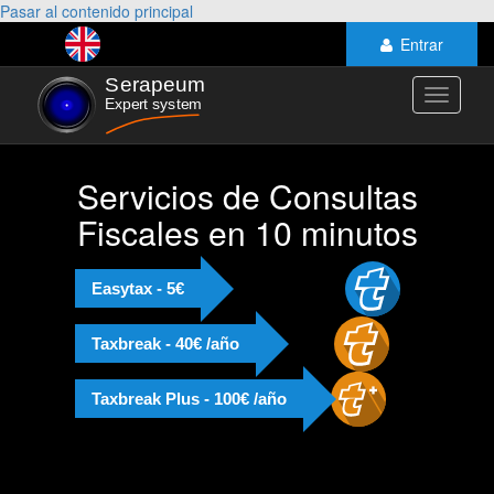
Pasar al contenido principal
Entrar
Toggle
navigati
Servicios de Consultas
Fiscales en 10 minutos
Easytax - 5€
Taxbreak - 40€ /año
Taxbreak Plus - 100€ /año