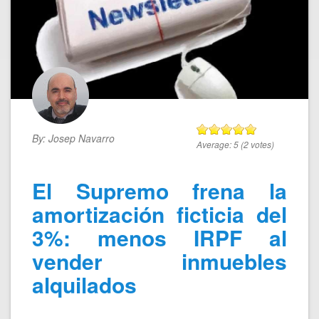
By:
Josep Navarro
Average:
5
(
2
votes)
El Supremo frena la
amortización ficticia del
3%: menos IRPF al
vender inmuebles
alquilados