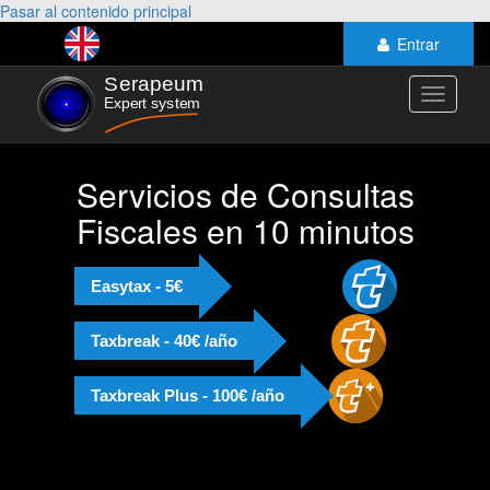
Pasar al contenido principal
Entrar
Toggle
navigati
Servicios de Consultas
Fiscales en 10 minutos
Easytax - 5€
Taxbreak - 40€ /año
Taxbreak Plus - 100€ /año