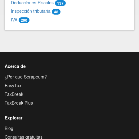
Deducciones Fiscales
137
Inspección tributaria
48
IVA
290
Acerca de
¿Por que Serapeum?
EasyTax
TaxBreak
TaxBreak Plus
Explorar
Blog
Consultas gratuitas