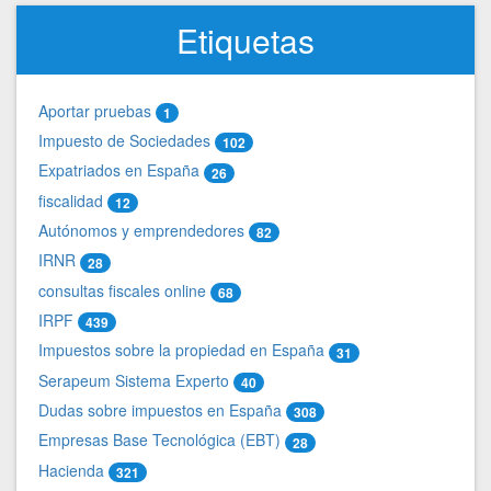
Etiquetas
Aportar pruebas
1
Impuesto de Sociedades
102
Expatriados en España
26
fiscalidad
12
Autónomos y emprendedores
82
IRNR
28
consultas fiscales online
68
IRPF
439
Impuestos sobre la propiedad en España
31
Serapeum Sistema Experto
40
Dudas sobre impuestos en España
308
Empresas Base Tecnológica (EBT)
28
Hacienda
321