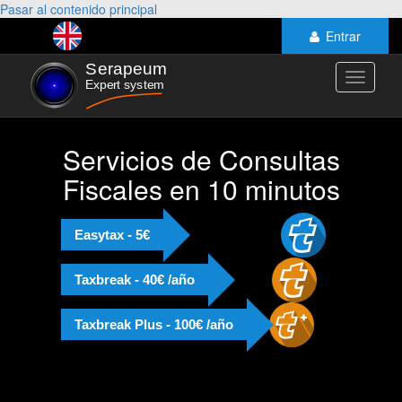
Pasar al contenido principal
Entrar
Toggle
navigati
Servicios de Consultas
Fiscales en 10 minutos
Easytax - 5€
Taxbreak - 40€ /año
Taxbreak Plus - 100€ /año