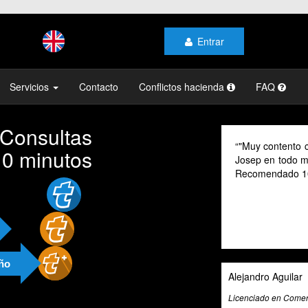
Entrar
Servicios
Contacto
Conflictos hacienda
FAQ
 Consultas
"Muy contento con el profesionalismo y la 
10 minutos
Josep en todo momento, mi gestoría y la de 
Recomendado 100% "
año
Alejandro Aguilar
Licenciado en Comercio Internacional