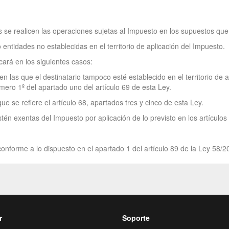
 se realicen las operaciones sujetas al Impuesto en los supuestos que 
ntidades no establecidas en el territorio de aplicación del Impuesto.
icará en los siguientes casos:
en las que el destinatario tampoco esté establecido en el territorio de 
ero 1º del apartado uno del artículo 69 de esta Ley.
e se refiere el artículo 68, apartados tres y cinco de esta Ley.
én exentas del Impuesto por aplicación de lo previsto en los artículos
onforme a lo dispuesto en el apartado 1 del artículo 89 de la Ley 58/2
r
Soporte