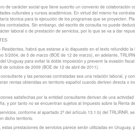
cro de carácter social que tiene suscrito un convenio de colaboración
vidades culturales y cursos académicos. En virtud del mismo ha contrat
aría técnica para la ejecución de los programas que se proyecten. Pla
cios contratados. Sin embargo, del escrito de consulta no puede deducirs
cter laboral o de prestación de servicios, por lo que se va a dar repu
TES
 Residentes, habrá que estarse a lo dispuesto en el texto refundido la
ivo 5/2004, de 5 de marzo (BOE de 12 de marzo), en adelante, TRLIRNR
del Uruguay para evitar la doble imposición y prevenir la evasión fisca
 9 de octubre de 2009 (BOE de 12 de abril de 2011).
a consultante y las personas contratadas sea una relación laboral, y conf
ran rentas obtenidas en territorio español cuando deriven directa o in
ciones satisfechas por la entidad consultante derivan de una activida
a, y por tanto no se encuentran sujetos al Impuesto sobre la Renta d
ervicios, conforme al apartado 2º del artículo 13.1.b) del TRLIRNR, se
n dicho territorio.
, estas prestaciones de servicios parece serán utilizadas en Uruguay, 