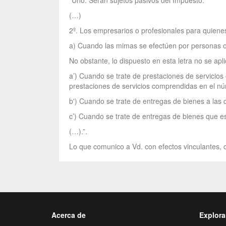
“Uno. Serán sujetos pasivos del Impuesto:
(…)
2º. Los empresarios o profesionales para quienes
a) Cuando las mimas se efectúen por personas o e
No obstante, lo dispuesto en esta letra no se apl
a’) Cuando se trate de prestaciones de servicios 
prestaciones de servicios comprendidas en el núm
b') Cuando se trate de entregas de bienes a las qu
c’) Cuando se trate de entregas de bienes que est
(…).”.
Lo que comunico a Vd. con efectos vinculantes, c
Acerca de
Explora