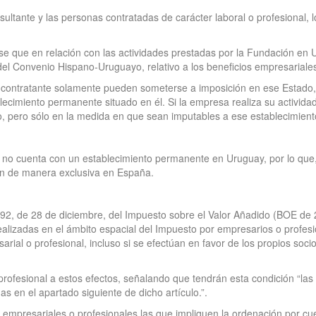
onsultante y las personas contratadas de carácter laboral o profesional,
se que en relación con las actividades prestadas por la Fundación en
del Convenio Hispano-Uruguayo, relativo a los beneficios empresariale
contratante solamente pueden someterse a imposición en ese Estado, 
lecimiento permanente situado en él. Si la empresa realiza su activida
o, pero sólo en la medida en que sean imputables a ese establecimien
ón no cuenta con un establecimiento permanente en Uruguay, por lo que
an de manera exclusiva en España.
92, de 28 de diciembre, del Impuesto sobre el Valor Añadido (BOE de 2
ealizadas en el ámbito espacial del Impuesto por empresarios o profesio
sarial o profesional, incluso si se efectúan en favor de los propios soc
 profesional a estos efectos, señalando que tendrán esta condición “las
as en el apartado siguiente de dicho artículo.”.
 empresariales o profesionales las que impliquen la ordenación por cu