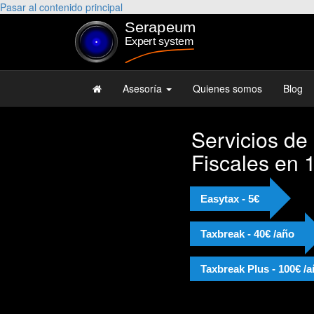
Pasar al contenido principal
Asesoría
Quienes somos
Blog
Servicios de
Fiscales en 
Easytax - 5€
Taxbreak - 40€ /año
Taxbreak Plus - 100€ /