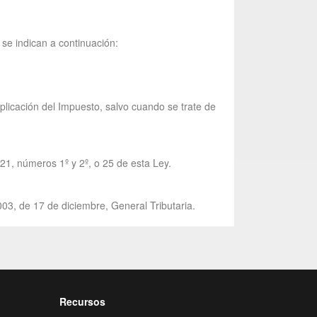
se indican a continuación:
aplicación del Impuesto, salvo cuando se trate de
 21, números 1º y 2º, o 25 de esta Ley.
003, de 17 de diciembre, General Tributaria.
Recursos