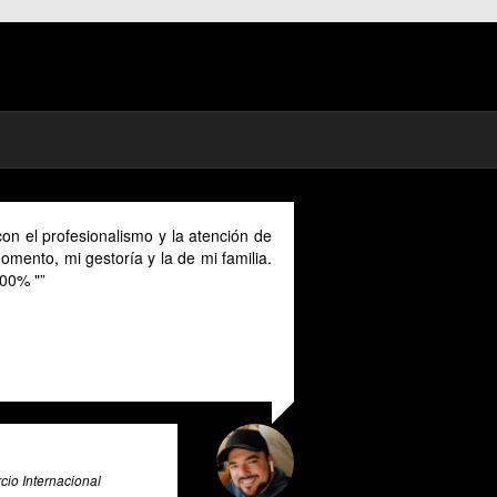
atención de
As a digital nomad in Spain I could benefit much fr
mi familia.
their advice provided in English as Unfortunately
cannot speak Spanish and this makes it a unique a
valuable tool for all expats in Spain. Pratsglas is 
exceptional tax advice expert system that goes abo
and beyond to provide its users with valuable insigh
and guidance.
Ali Roghani
Artificial Intelligence & Big Data Expert