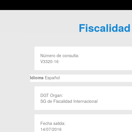
Fiscalidad
Número de consulta:
V3320-16
Idioma
Español
DGT Organ:
SG de Fiscalidad Internacional
Fecha salida:
14/07/2016