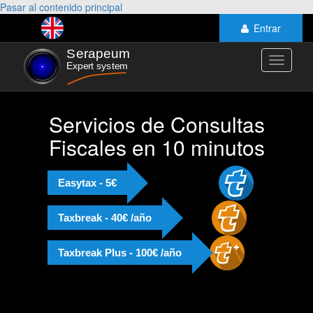
Pasar al contenido principal
Entrar
Toggle
navigati
Servicios de Consultas
Fiscales en 10 minutos
Easytax - 5€
Taxbreak - 40€ /año
Taxbreak Plus - 100€ /año