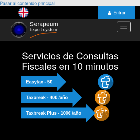
Pasar al contenido principal
Entrar
Toggle
navigati
Servicios de Consultas
Fiscales en 10 minutos
Easytax - 5€
Taxbreak - 40€ /año
Taxbreak Plus - 100€ /año