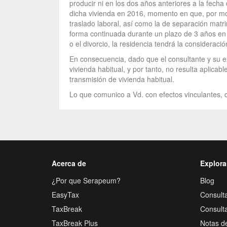
producir ni en los dos años anteriores a la fecha
dicha vivienda en 2016, momento en que, por mot
traslado laboral, así como la de separación matri
forma continuada durante un plazo de 3 años en la
o el divorcio, la residencia tendrá la consideració
En consecuencia, dado que el consultante y su ex
vivienda habitual, y por tanto, no resulta aplica
transmisión de vivienda habitual.
Lo que comunico a Vd. con efectos vinculantes, c
Acerca de
Explora
¿Por que Serapeum?
Blog
EasyTax
Consulta
TaxBreak
Consult
TaxBreak Plus
Notas d