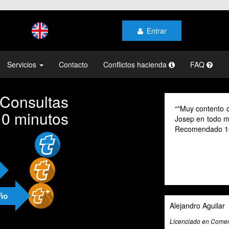
Entrar
Servicios
Contacto
Conflictos hacienda
FAQ
 Consultas
"Muy contento c
10 minutos
Josep en todo mo
Recomendado 1
año
Alejandro Aguilar
Licenciado en Comerc