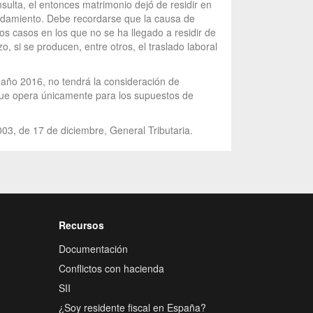
nsulta, el entonces matrimonio dejó de residir en
endamiento. Debe recordarse que la causa de
los casos en los que no se ha llegado a residir de
, si se producen, entre otros, el traslado laboral
 año 2016, no tendrá la consideración de
o, que opera únicamente para los supuestos de
003, de 17 de diciembre, General Tributaria.
Recursos
Documentación
Conflictos con hacienda
SII
¿Soy residente fiscal en España?