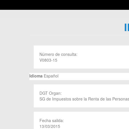
Número de consulta:
V0803-15
Idioma
Español
DGT Organ:
SG de Impuestos sobre la Renta de las Personas
Fecha salida:
13/03/2015