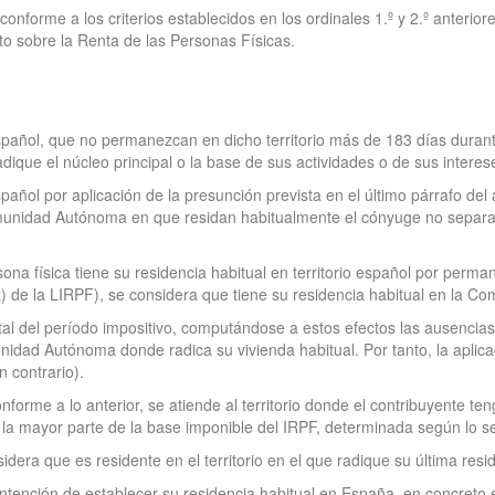
nforme a los criterios establecidos en los ordinales 1.º y 2.º anterior
to sobre la Renta de las Personas Físicas.
 español, que no permanezcan en dicho territorio más de 183 días duran
dique el núcleo principal o la base de sus actividades o de sus intere
spañol por aplicación de la presunción prevista en el último párrafo del 
 Comunidad Autónoma en que residan habitualmente el cónyuge no separ
na física tiene su residencia habitual en territorio español por perm
1 a) de la LIRPF), se considera que tiene su residencia habitual en la
tal del período impositivo, computándose a estos efectos las ausenci
ad Autónoma donde radica su vivienda habitual. Por tanto, la aplicación
 contrario).
nforme a lo anterior, se atiende al territorio donde el contribuyente ten
la mayor parte de la base imponible del IRPF, determinada según lo s
nsidera que es residente en el territorio en el que radique su última res
intención de establecer su residencia habitual en España, en concret