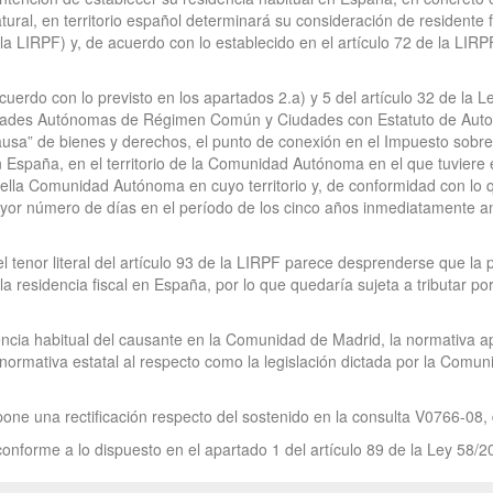
ral, en territorio español determinará su consideración de residente 
e la LIRPF) y, de acuerdo con lo establecido en el artículo 72 de la L
uerdo con lo previsto en los apartados 2.a) y 5 del artículo 32 de la L
nidades Autónomas de Régimen Común y Ciudades con Estatuto de Aut
s causa” de bienes y derechos, el punto de conexión en el Impuesto so
n España, en el territorio de la Comunidad Autónoma en el que tuviere
uella Comunidad Autónoma en cuyo territorio y, de conformidad con lo qu
or número de días en el período de los cinco años inmediatamente ant
el tenor literal del artículo 93 de la LIRPF parece desprenderse que la 
a residencia fiscal en España, por lo que quedaría sujeta a tributar p
encia habitual del causante en la Comunidad de Madrid, la normativa ap
 normativa estatal al respecto como la legislación dictada por la Comun
pone una rectificación respecto del sostenido en la consulta V0766-08,
onforme a lo dispuesto en el apartado 1 del artículo 89 de la Ley 58/2