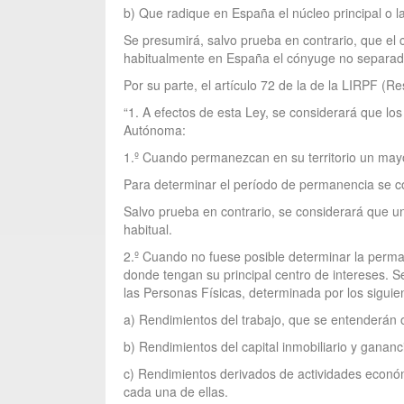
b) Que radique en España el núcleo principal o l
Se presumirá, salvo prueba en contrario, que el c
habitualmente en España el cónyuge no separad
Por su parte, el artículo 72 de la de la LIRPF (R
“1. A efectos de esta Ley, se considerará que los
Autónoma:
1.º Cuando permanezcan en su territorio un mayo
Para determinar el período de permanencia se c
Salvo prueba en contrario, se considerará que u
habitual.
2.º Cuando no fuese posible determinar la perman
donde tengan su principal centro de intereses. S
las Personas Físicas, determinada por los sigui
a) Rendimientos del trabajo, que se entenderán o
b) Rendimientos del capital inmobiliario y ganan
c) Rendimientos derivados de actividades económ
cada una de ellas.