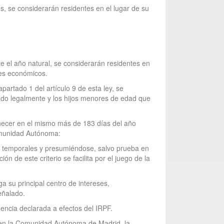
es, se considerarán residentes en el lugar de su
te el año natural, se considerarán residentes en
ses económicos.
apartado 1 del artículo 9 de esta ley, se
ado legalmente y los hijos menores de edad que
anecer en el mismo más de 183 días del año
 Comunidad Autónoma:
as temporales y presumiéndose, salvo prueba en
 de este criterio se facilita por el juego de la
ga su principal centro de intereses,
eñalado.
idencia declarada a efectos del IRPF.
o en la Comunidad Autónoma de Madrid, la