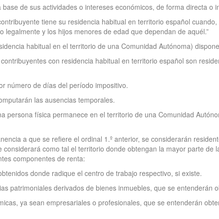
a base de sus actividades o intereses económicos, de forma directa o in
ontribuyente tiene su residencia habitual en territorio español cuando, 
o legalmente y los hijos menores de edad que dependan de aquél.”
esidencia habitual en el territorio de una Comunidad Autónoma) dispone 
 contribuyentes con residencia habitual en territorio español son resid
r número de días del período impositivo.
omputarán las ausencias temporales.
na persona física permanece en el territorio de una Comunidad Autónom
encia a que se refiere el ordinal 1.º anterior, se considerarán residen
e considerará como tal el territorio donde obtengan la mayor parte de 
entes componentes de renta:
btenidos donde radique el centro de trabajo respectivo, si existe.
cias patrimoniales derivados de bienes inmuebles, que se entenderán o
icas, ya sean empresariales o profesionales, que se entenderán obten