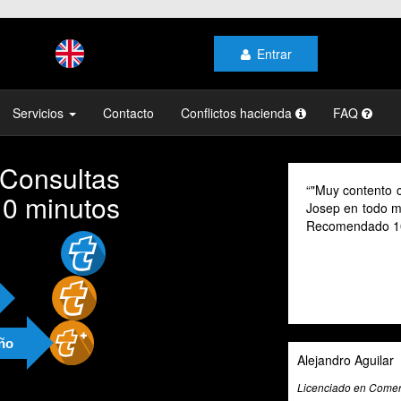
Entrar
Servicios
Contacto
Conflictos hacienda
FAQ
 Consultas
"Muy contento con el profesionalismo
10 minutos
Josep en todo momento, mi gestoría y 
Recomendado 100% "
año
Alejandro Aguilar
Licenciado en Comercio Internacional