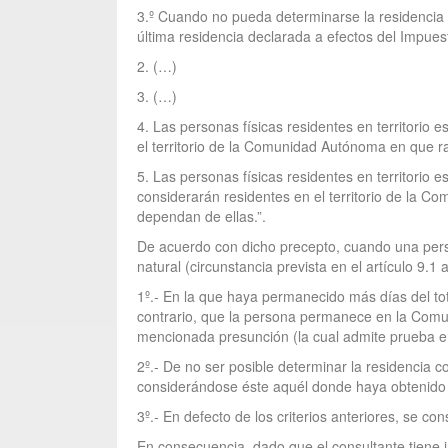
3.º Cuando no pueda determinarse la residencia co
última residencia declarada a efectos del Impues
2. (…)
3. (…)
4. Las personas físicas residentes en territorio
el territorio de la Comunidad Autónoma en que ra
5. Las personas físicas residentes en territorio e
considerarán residentes en el territorio de la
dependan de ellas.”.
De acuerdo con dicho precepto, cuando una perso
natural (circunstancia prevista en el artículo 9.
1º.- En la que haya permanecido más días del to
contrario, que la persona permanece en la Comunid
mencionada presunción (la cual admite prueba en
2º.- De no ser posible determinar la residencia co
considerándose éste aquél donde haya obtenido 
3º.- En defecto de los criterios anteriores, se co
En consecuencia, dado que el consultante tiene 