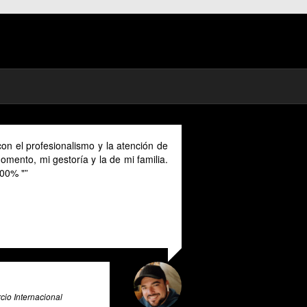
 y la atención de
As a digital nomad in Spain I could benefit m
la de mi familia.
their advice provided in English as Unfortun
cannot speak Spanish and this makes it a uni
valuable tool for all expats in Spain. Pratsgl
exceptional tax advice expert system that go
and beyond to provide its users with valuable 
and guidance.
Ali Roghani
Artificial Intelligence & Big Data Expert