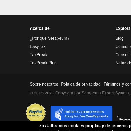
Acerca de
Explora
¿Por que Serapeum?
Blog
EasyTax
Consulta
TaxBreak
Consult
TaxBreak Plus
Notas d
Sobre nosotros
Política de privacidad
Términos y co
© 2012-2026 Copyright por Serapeum Expert System, 
<p>Utilizamos cookies propias y de terceros p