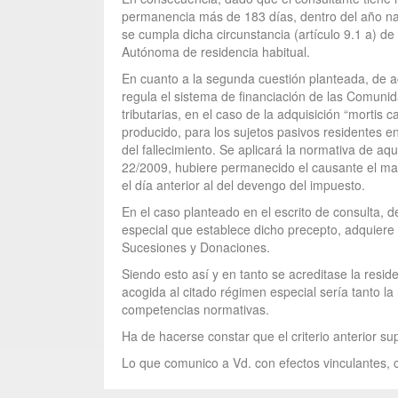
permanencia más de 183 días, dentro del año natu
se cumpla dicha circunstancia (artículo 9.1 a) d
Autónoma de residencia habitual.
En cuanto a la segunda cuestión planteada, de ac
regula el sistema de financiación de las Comu
tributarias, en el caso de la adquisición “morti
producido, para los sujetos pasivos residentes e
del fallecimiento. Se aplicará la normativa de aq
22/2009, hubiere permanecido el causante el may
el día anterior al del devengo del impuesto.
En el caso planteado en el escrito de consulta, d
especial que establece dicho precepto, adquiere l
Sucesiones y Donaciones.
Siendo esto así y en tanto se acreditase la resid
acogida al citado régimen especial sería tanto la
competencias normativas.
Ha de hacerse constar que el criterio anterior su
Lo que comunico a Vd. con efectos vinculantes, c