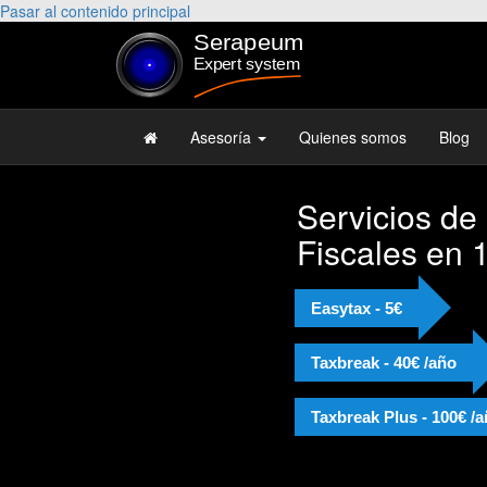
Pasar al contenido principal
Asesoría
Quienes somos
Blog
Servicios de
Fiscales en 
Easytax - 5€
Taxbreak - 40€ /año
Taxbreak Plus - 100€ /