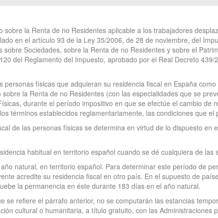
o sobre la Renta de no Residentes aplicable a los trabajadores desplaza
lado en el artículo 93 de la Ley 35/2006, de 28 de noviembre, del Imp
tos sobre Sociedades, sobre la Renta de no Residentes y sobre el Patr
3 a 120 del Reglamento del Impuesto, aprobado por el Real Decreto 43
as personas físicas que adquieran su residencia fiscal en España como
to sobre la Renta de no Residentes (con las especialidades que se pre
ísicas, durante el período impositivo en que se efectúe el cambio de r
los términos establecidos reglamentariamente, las condiciones que el p
iscal de las personas físicas se determina en virtud de lo dispuesto en e
sidencia habitual en territorio español cuando se dé cualquiera de las 
ño natural, en territorio español. Para determinar este período de pe
ente acredite su residencia fiscal en otro país. En el supuesto de paíse
pruebe la permanencia en éste durante 183 días en el año natural.
e se refiere el párrafo anterior, no se computarán las estancias tem
ón cultural o humanitaria, a título gratuito, con las Administraciones 