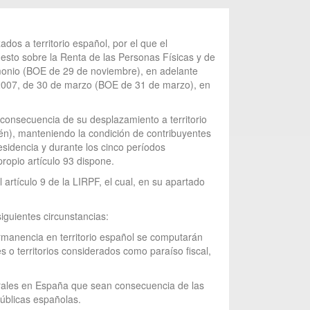
dos a territorio español, por el que el
uesto sobre la Renta de las Personas Físicas y de
imonio (BOE de 29 de noviembre), en adelante
9/2007, de 30 de marzo (BOE de 31 de marzo), en
 consecuencia de su desplazamiento a territorio
vén), manteniendo la condición de contribuyentes
esidencia y durante los cinco períodos
ropio artículo 93 dispone.
l artículo 9 de la LIRPF, el cual, en su apartado
siguientes circunstancias:
rmanencia en territorio español se computarán
s o territorios considerados como paraíso fiscal,
porales en España que sean consecuencia de las
públicas españolas.