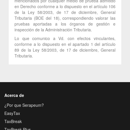
mencionados por cualquier medio de prueba admitido
en Derecho conforme a lo dispuesto en el artículo 106
de la Ley 58/2003, de 17 de diciembre, General
Tributaria (BOE del 18), correspondiendo valorar las
pruebas aportadas a los órganos de gestión e
inspección de la Administración Tributaria.
Lo que comunico a Vd. con efectos vinculantes,
conforme a lo dispuesto en el apartado 1 del artículo
89 de la Ley 58/2003, de 17 de diciembre, General
Tributaria.
Acerca de
¿Por que Serapeum?
EasyTax
TaxBreak
TaxBreak Plus