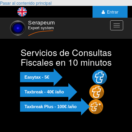
Pasar al contenido principal
Entrar
Toggle
navigati
Servicios de Consultas
Fiscales en 10 minutos
Easytax - 5€
Taxbreak - 40€ /año
Taxbreak Plus - 100€ /año