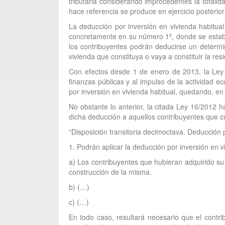
tributaria considerando improcedentes la totali
hace referencia se produce en ejercicio posteri
La deducción por inversión en vivienda habitual
concretamente en su número 1º, donde se estable
los contribuyentes podrán deducirse un determin
vivienda que constituya o vaya a constituir la re
Con efectos desde 1 de enero de 2013, la Ley 1
finanzas públicas y al impulso de la actividad 
por inversión en vivienda habitual, quedando, e
No obstante lo anterior, la citada Ley 16/2012 
dicha deducción a aquellos contribuyentes que cu
“Disposición transitoria decimoctava. Deducción p
1. Podrán aplicar la deducción por inversión en v
a) Los contribuyentes que hubieran adquirido su 
construcción de la misma.
b) (…)
c) (…)
En todo caso, resultará necesario que el contri