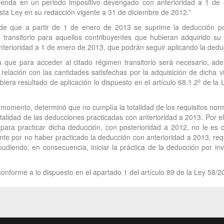
ivienda en un periodo impositivo devengado con anterioridad a 1 de
 esta Ley en su redacción vigente a 31 de diciembre de 2012.”
de que a partir de 1 de enero de 2013 se suprime la deducción por
 transitorio para aquellos contribuyentes que hubieran adquirido su 
anterioridad a 1 de enero de 2013, que podrán seguir aplicando la deduc
 que para acceder al citado régimen transitorio será necesario, ade
 relación con las cantidades satisfechas por la adquisición de dicha
iera resultado de aplicación lo dispuesto en el artículo 68.1.2º de l
u momento, determinó que no cumplía la totalidad de los requisitos norm
otalidad de las deducciones practicadas con anterioridad a 2013. Por el
ara practicar dicha deducción, con posterioridad a 2012, no le es de
te por no haber practicado la deducción con anterioridad a 2013, requi
pudiendo, en consecuencia, iniciar la práctica de la deducción por inve
onforme a lo dispuesto en el apartado 1 del artículo 89 de la Ley 58/2