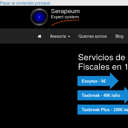
Pasar al contenido principal
Asesoría
Quienes somos
Blog
Servicios de
Fiscales en 
Easytax - 5€
Taxbreak - 40€ /año
Taxbreak Plus - 100€ /