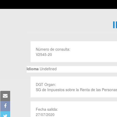
Número de consulta:
V2545-20
Idioma
Undefined
DGT Organ:
SG de Impuestos sobre la Renta de las Personas
Fecha salida:
27/07/2020