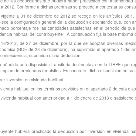
dad de las deducciones que pudiera haber practicado con anterioridad a
or a 2012. Conforme a dichas premisas se procede a contestar su consul
 vigente a 31 de diciembre de 2012 se recoge en los artículos 68.1, 
ce la configuración general de la deducción disponiendo que, con arr
ado porcentaje “de las cantidades satisfechas en el período de que se
sidencia habitual del contribuyente”. A continuación fija la base máxim
6/2012, de 27 de diciembre, por la que se adoptan diversas medidas 
económica (BOE de 28 de diciembre), ha suprimido el apartado 1 del ar
n consecuencia, suprimida dicha deducción.
ha añadido una disposición transitoria decimoctava en la LIRPF que reg
mplan determinados requisitos. En concreto, dicha disposición en su ap
or inversión en vivienda habitual.
ivienda habitual en los términos previstos en el apartado 2 de esta disp
vivienda habitual con anterioridad a 1 de enero de 2013 o satisfecho 
buyente hubiera practicado la deducción por inversión en vivienda hab