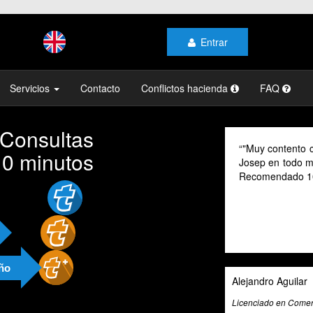
Entrar
Servicios
Contacto
Conflictos hacienda
FAQ
 Consultas
"Muy contento c
10 minutos
Josep en todo mo
Recomendado 1
año
Alejandro Aguilar
Licenciado en Comerc