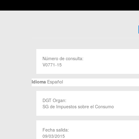
Número de consulta:
V0771-15
Idioma
Español
DGT Organ:
SG de Impuestos sobre el Consumo
Fecha salida:
09/03/2015