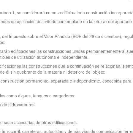
apartado 1, se considerará como «edificio» toda construcción incorporada
des de aplicación del criterio contemplado en la letra a) del apartado
, del Impuesto sobre el Valor Añadido (BOE del 29 de diciembre), regul
os:
rarán edificaciones las construcciones unidas permanentemente al suel
ibles de utilización autónoma e independiente.
edificaciones las construcciones que a continuación se relacionan, si
 él sin quebranto de la materia ni deterioro del objeto:
 construcción permanente, separada e independiente, concebida para se
 tales como diques, tanques o cargaderos.
n de hidrocarburos.
no sean accesorias de otras edificaciones.
ferrocarril, carreteras, autopistas y demás vías de comunicación terres