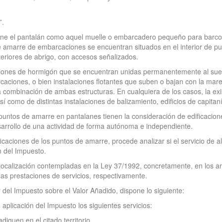
”.
fine el pantalán como aquel muelle o embarcadero pequeño para barco 
e amarre de embarcaciones se encuentran situados en el interior de p
teriores de abrigo, con accesos señalizados.
iones de hormigón que se encuentran unidas permanentemente al suelo, 
caciones, o bien instalaciones flotantes que suben o bajan con la mare
combinación de ambas estructuras. En cualquiera de los casos, la exist
í como de distintas instalaciones de balizamiento, edificios de capitaní
 puntos de amarre en pantalanes tienen la consideración de edificacio
arrollo de una actividad de forma autónoma e independiente.
caciones de los puntos de amarre, procede analizar si el servicio de al
n del Impuesto.
e localización contempladas en la Ley 37/1992, concretamente, en los ar
las prestaciones de servicios, respectivamente.
 del Impuesto sobre el Valor Añadido, dispone lo siguiente:
 aplicación del Impuesto los siguientes servicios:
iquen en el citado territorio.