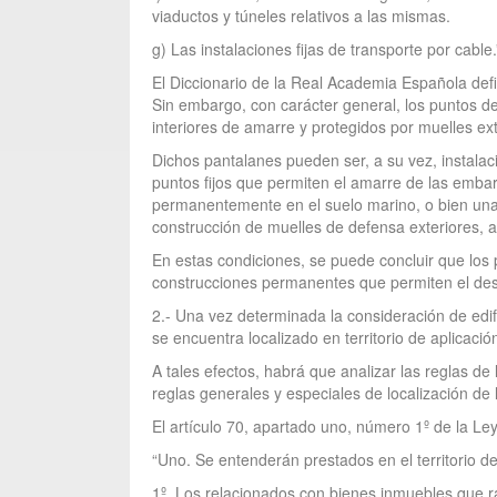
viaductos y túneles relativos a las mismas.
g) Las instalaciones fijas de transporte por cable.
El Diccionario de la Real Academia Española de
Sin embargo, con carácter general, los puntos d
interiores de amarre y protegidos por muelles ex
Dichos pantalanes pueden ser, a su vez, instalac
puntos fijos que permiten el amarre de las embar
permanentemente en el suelo marino, o bien una 
construcción de muelles de defensa exteriores, as
En estas condiciones, se puede concluir que los
construcciones permanentes que permiten el des
2.- Una vez determinada la consideración de edifi
se encuentra localizado en territorio de aplicació
A tales efectos, habrá que analizar las reglas d
reglas generales y especiales de localización de 
El artículo 70, apartado uno, número 1º de la Ley
“Uno. Se entenderán prestados en el territorio de
1º. Los relacionados con bienes inmuebles que rad