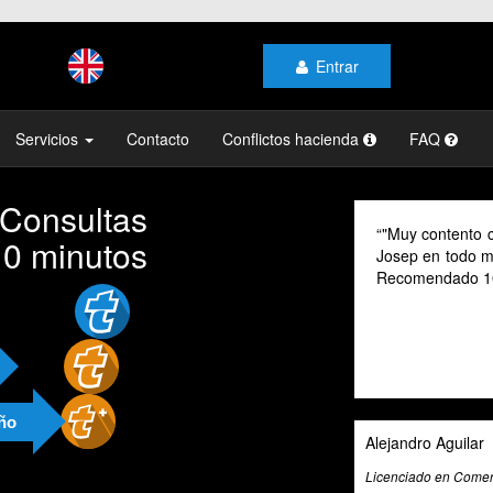
Entrar
Servicios
Contacto
Conflictos hacienda
FAQ
 Consultas
"Muy contento con el profes
10 minutos
Josep en todo momento, mi ge
Recomendado 100% "
año
Alejandro Aguilar
Licenciado en Comercio Internacio