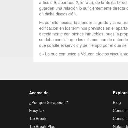
artículo 9, apartado 2, letra a), de la Sexta Dire
guarden una relación lo suficientemente directa c
en dicha disposición.
Es por ello necesario atender al grado y la natur
edificación en los términos previstos en el apart
directamente con bienes inmuebles, pues la propia
se debe concluir que los mismos han de entenderse
que solicite el servicio y del tiempo por el que se 
3.- Lo que comunico a Vd. con efectos vinculante
Acerca de
Explora
¿Por que Serapeum?
Blog
EasyTax
Consulta
TaxBreak
Consult
TaxBreak Plus
Notas d