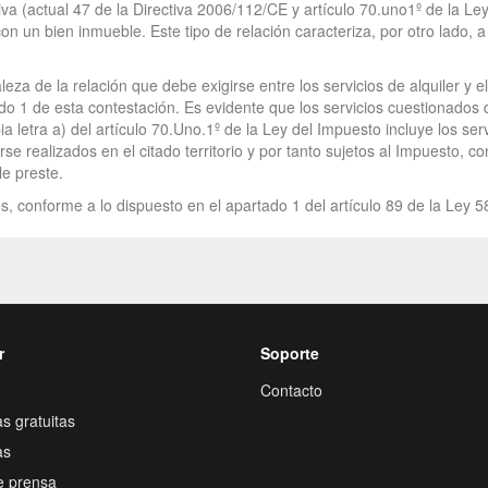
ctiva (actual 47 de la Directiva 2006/112/CE y artículo 70.uno1º de la L
on un bien inmueble. Este tipo de relación caracteriza, por otro lado,
aleza de la relación que debe exigirse entre los servicios de alquiler 
ado 1 de esta contestación. Es evidente que los servicios cuestionados 
 letra a) del artículo 70.Uno.1º de la Ley del Impuesto incluye los ser
 realizados en el citado territorio y por tanto sujetos al Impuesto, co
le preste.
s, conforme a lo dispuesto en el apartado 1 del artículo 89 de la Ley 5
r
Soporte
Contacto
s gratuitas
as
e prensa