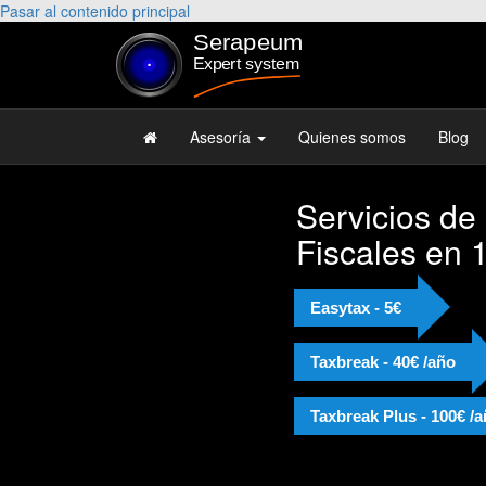
Pasar al contenido principal
Asesoría
Quienes somos
Blog
Servicios de
Fiscales en 
Easytax - 5€
Taxbreak - 40€ /año
Taxbreak Plus - 100€ /