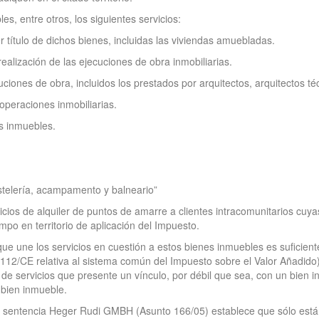
s, entre otros, los siguientes servicios:
 título de dichos bienes, incluidas las viviendas amuebladas.
realización de las ejecuciones de obra inmobiliarias.
uciones de obra, incluidos los prestados por arquitectos, arquitectos té
operaciones inmobiliarias.
es inmuebles.
stelería, acampamento y balneario”
rvicios de alquiler de puntos de amarre a clientes intracomunitarios 
po en territorio de aplicación del Impuesto.
 que une los servicios en cuestión a estos bienes inmuebles es suficiente
6/112/CE relativa al sistema común del Impuesto sobre el Valor Añadido
n de servicios que presente un vínculo, por débil que sea, con un bie
 bien inmueble.
su sentencia Heger Rudi GMBH (Asunto 166/05) establece que sólo está