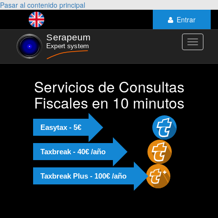
Pasar al contenido principal
Entrar
Toggle
navigati
Servicios de Consultas
Fiscales en 10 minutos
Easytax - 5€
Taxbreak - 40€ /año
Taxbreak Plus - 100€ /año