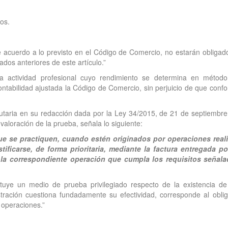
dos.
e acuerdo a lo previsto en el Código de Comercio, no estarán obligad
tados anteriores de este artículo.”
a actividad profesional cuyo rendimiento se determina en métod
contabilidad ajustada la Código de Comercio, sin perjuicio de que conf
ibutaria en su redacción dada por la Ley 34/2015, de 21 de septiembre
valoración de la prueba, señala lo siguiente:
e se practiquen, cuando estén originados por operaciones real
ificarse, de forma prioritaria, mediante la factura entregada po
 la correspondiente operación que cumpla los requisitos señal
stituye un medio de prueba privilegiado respecto de la existencia de
tración cuestiona fundadamente su efectividad, corresponde al obli
s operaciones.”