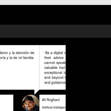
mad in Spain I could benefit much from
ovided in English as Unfortunately I
anish and this makes it a unique and
r all expats in Spain. Pratsglas is an
 advice expert system that goes above
ovide its users with valuable insights
e & Big Data Expert