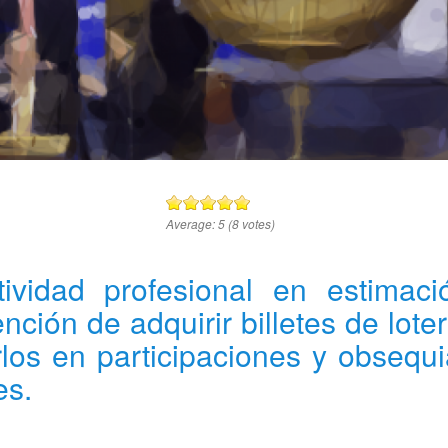
Average:
5
(
8
votes)
ividad profesional en estimaci
ención de adquirir billetes de loter
rlos en participaciones y obsequi
es.