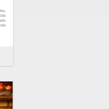
tes,
cido
tado
mite