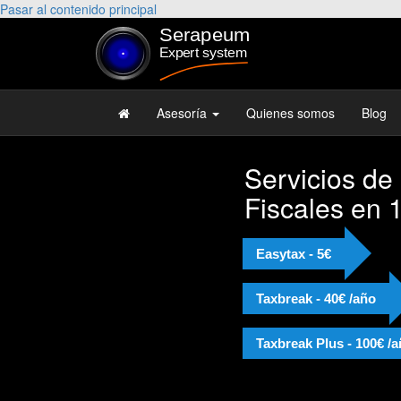
Pasar al contenido principal
Asesoría
Quienes somos
Blog
Servicios de
Fiscales en 
Easytax - 5€
Taxbreak - 40€ /año
Taxbreak Plus - 100€ /