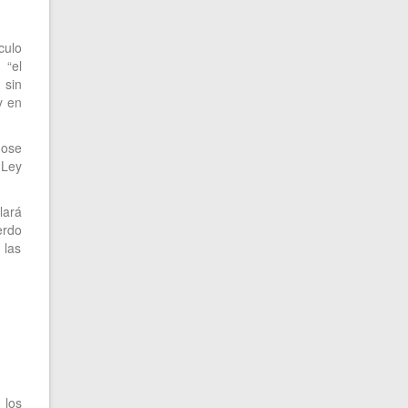
culo
 “el
 sin
y en
dose
 Ley
lará
erdo
 las
 los