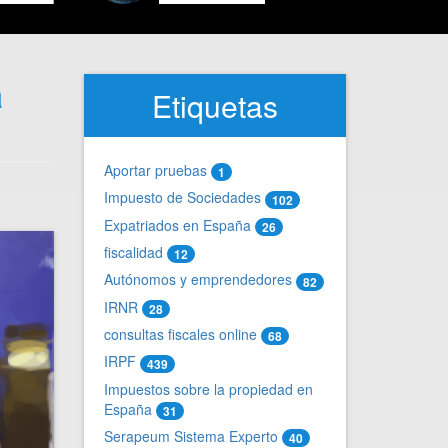
a
Etiquetas
Aportar pruebas
1
Impuesto de Sociedades
102
Expatriados en España
26
fiscalidad
12
Autónomos y emprendedores
82
IRNR
28
consultas fiscales online
68
IRPF
439
Impuestos sobre la propiedad en
España
31
Serapeum Sistema Experto
40