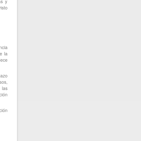
as y
isto
ncia
e la
lece
lazo
sos,
 las
ción
ción