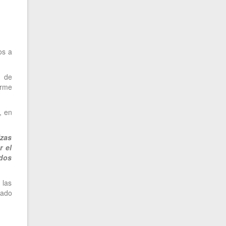
os a
o de
orme
, en
izas
r el
ados
 las
gado