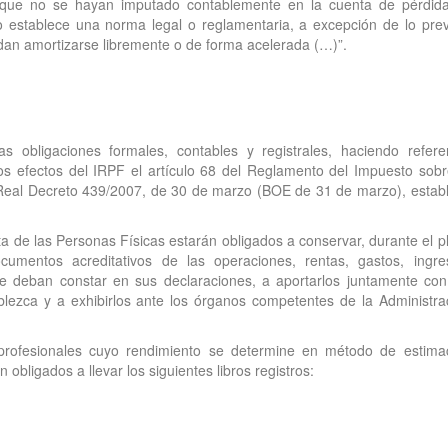
s que no se hayan imputado contablemente en la cuenta de pérdid
o establece una norma legal o reglamentaria, a excepción de lo prev
dan amortizarse libremente o de forma acelerada (…)”.
s obligaciones formales, contables y registrales, haciendo refere
os efectos del IRPF el artículo 68 del Reglamento del Impuesto sobr
 Real Decreto 439/2007, de 30 de marzo (BOE de 31 de marzo), estab
ta de las Personas Físicas estarán obligados a conservar, durante el p
ocumentos acreditativos de las operaciones, rentas, gastos, ingre
e deban constar en sus declaraciones, a aportarlos juntamente con
blezca y a exhibirlos ante los órganos competentes de la Administra
 profesionales cuyo rendimiento se determine en método de estima
obligados a llevar los siguientes libros registros: