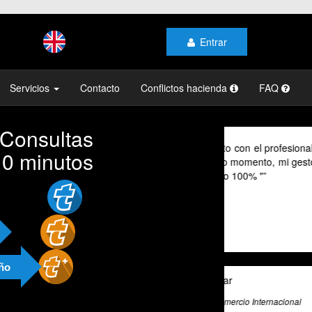
Entrar
Servicios
Contacto
Conflictos hacienda
FAQ
 Consultas
As a digital no
10 minutos
their advice pr
cannot speak Sp
valuable tool fo
exceptional tax
and beyond to pr
and guidance.
año
Ali Roghani
Artificial Intelligenc