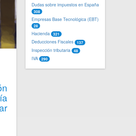
Dudas sobre impuestos en España
308
Empresas Base Tecnológica (EBT)
28
Hacienda
321
Deducciones Fiscales
137
Inspección tributaria
48
IVA
290
ón
ía
ar