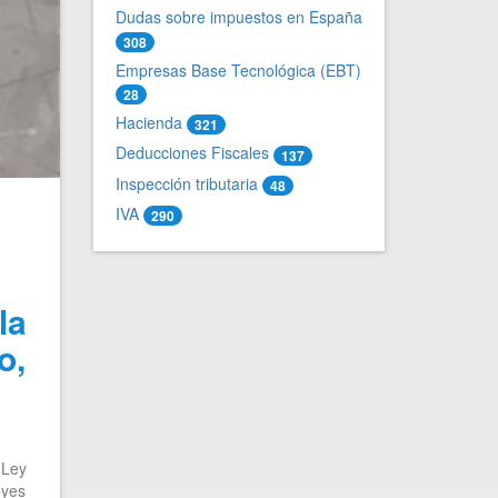
Dudas sobre impuestos en España
308
Empresas Base Tecnológica (EBT)
28
Hacienda
321
Deducciones Fiscales
137
Inspección tributaria
48
IVA
290
la
o,
 Ley
eyes