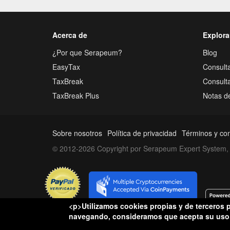
Acerca de
Explora
¿Por que Serapeum?
Blog
EasyTax
Consulta
TaxBreak
Consult
TaxBreak Plus
Notas d
Sobre nosotros
Política de privacidad
Términos y co
© 2012-2026 Copyright por Serapeum Expert System, 
<p>Utilizamos cookies propias y de terceros p
Conflictos hacienda
navegando, consideramos que acepta su uso