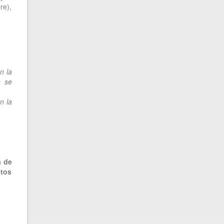
re),
n la
e se
n la
a de
stos