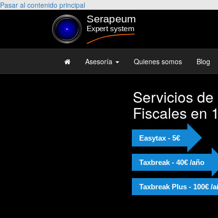
Pasar al contenido principal
Asesoría
Quienes somos
Blog
Servicios de
Fiscales en 
Easytax - 5€
Taxbreak - 40€ /año
Taxbreak Plus - 100€ /