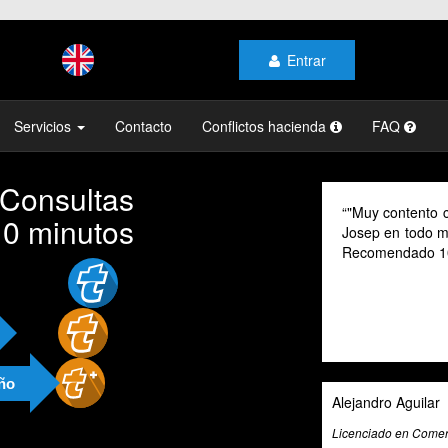
Entrar
Servicios
Contacto
Conflictos hacienda
FAQ
 Consultas
"Muy contento co
10 minutos
Josep en todo mom
Recomendado 10
año
Alejandro Aguilar
Licenciado en Comerci