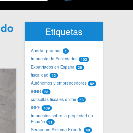
ado
Etiquetas
Aportar pruebas
1
Impuesto de Sociedades
102
Expatriados en España
26
fiscalidad
12
Autónomos y emprendedores
82
IRNR
28
consultas fiscales online
68
IRPF
439
Impuestos sobre la propiedad en
España
31
Serapeum Sistema Experto
40