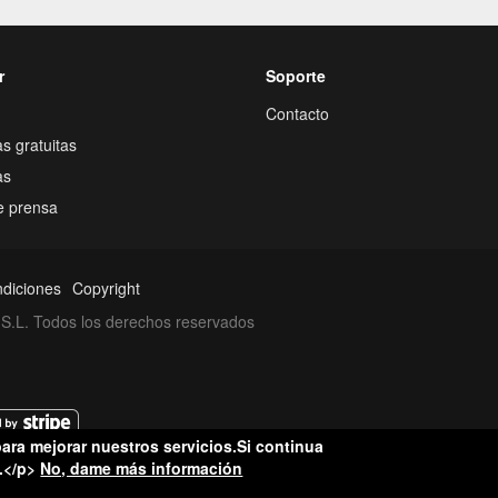
r
Soporte
Contacto
s gratuitas
as
e prensa
ndiciones
Copyright
S.L. Todos los derechos reservados
ara mejorar nuestros servicios.Si continua
.</p>
No, dame más información