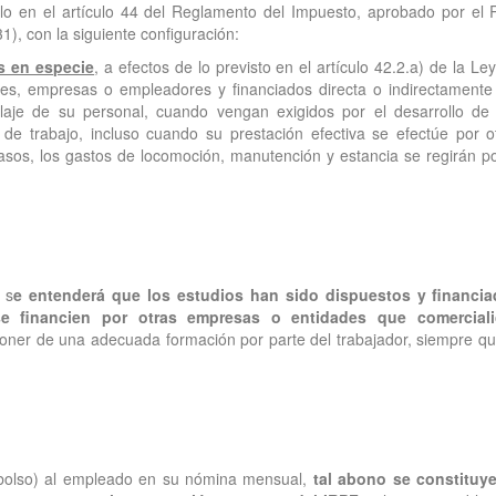
ollo en el artículo 44 del Reglamento del Impuesto, aprobado por el 
), con la siguiente configuración:
s en especie
, a efectos de lo previsto en el artículo 42.2.a) de la Ley
ones, empresas o empleadores y financiados directa o indirectamente
ciclaje de su personal, cuando vengan exigidos por el desarrollo de
s de trabajo, incluso cuando su prestación efectiva se efectúe por o
asos, los gastos de locomoción, manutención y estancia se regirán po
 s
e entenderá que los estudios han sido dispuestos y financi
e financien por otras empresas o entidades que comerciali
oner de una adecuada formación por parte del trabajador, siempre qu
embolso) al empleado en su nómina mensual,
tal abono se constituy