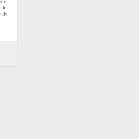
e el
 del
) de