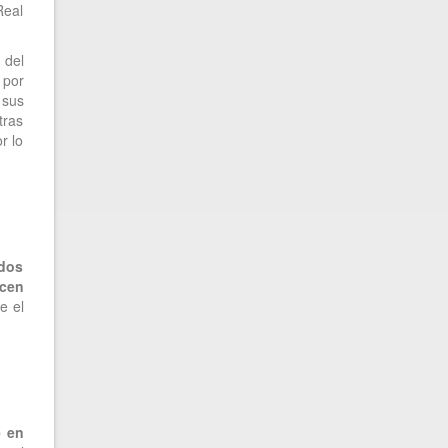
Real
 del
 por
 sus
tras
r lo
ados
cen
e el
e en