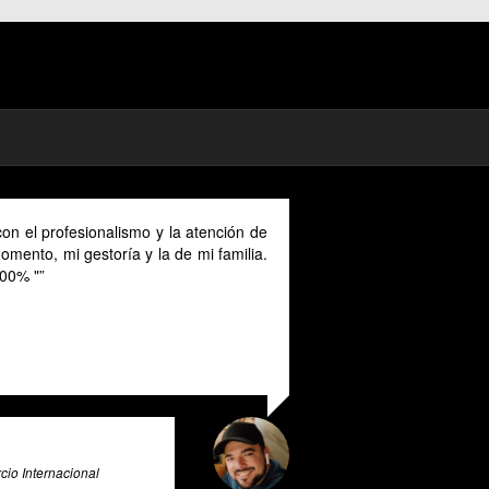
mad in Spain I could benefit much from
ovided in English as Unfortunately I
anish and this makes it a unique and
r all expats in Spain. Pratsglas is an
 advice expert system that goes above
ovide its users with valuable insights
e & Big Data Expert