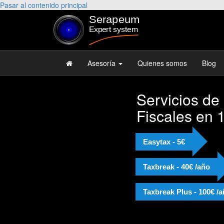
Pasar al contenido principal
Asesoría
Quienes somos
Blog
Servicios de
Fiscales en 
Easytax - 5€
Taxbreak - 40€ /año
Taxbreak Plus - 100€ /