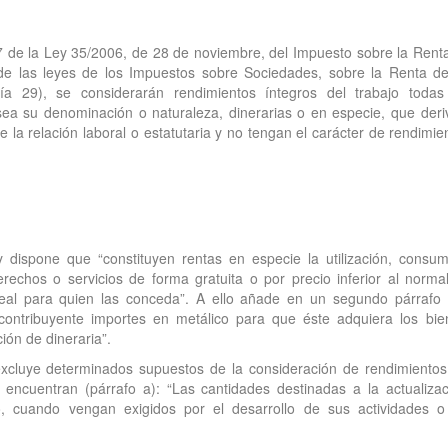
17 de la Ley 35/2006, de 28 de noviembre, del Impuesto sobre la Rent
 de las leyes de los Impuestos sobre Sociedades, sobre la Renta d
a 29), se considerarán rendimientos íntegros del trabajo todas
 sea su denominación o naturaleza, dinerarias o en especie, que deri
e la relación laboral o estatutaria y no tengan el carácter de rendimie
ey dispone que “constituyen rentas en especie la utilización, consu
erechos o servicios de forma gratuita o por precio inferior al norma
al para quien las conceda”. A ello añade en un segundo párrafo
contribuyente importes en metálico para que éste adquiera los bie
ión de dineraria”.
excluye determinados supuestos de la consideración de rendimientos
 encuentran (párrafo a): “Las cantidades destinadas a la actualizac
o, cuando vengan exigidos por el desarrollo de sus actividades o