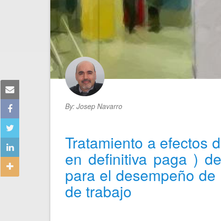
By:
Josep Navarro
Tratamiento a efectos 
en definitiva paga ) d
para el desempeño de l
de trabajo