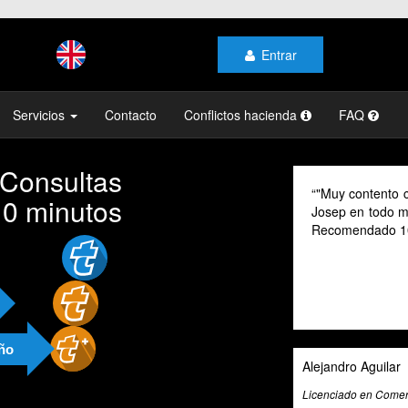
Entrar
Servicios
Contacto
Conflictos hacienda
FAQ
 Consultas
As a digital no
10 minutos
their advice pr
cannot speak Sp
valuable tool fo
exceptional tax
and beyond to pr
and guidance.
año
Ali Roghani
Artificial Intelligenc