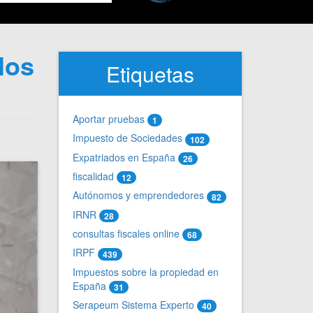
los
Etiquetas
Aportar pruebas
1
Impuesto de Sociedades
102
Expatriados en España
26
fiscalidad
12
Autónomos y emprendedores
82
IRNR
28
consultas fiscales online
68
IRPF
439
Impuestos sobre la propiedad en
España
31
Serapeum Sistema Experto
40