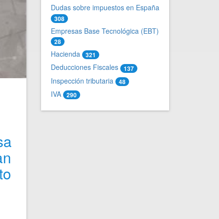
Dudas sobre impuestos en España
308
Empresas Base Tecnológica (EBT)
28
Hacienda
321
Deducciones Fiscales
137
Inspección tributaria
48
IVA
290
sa
an
to