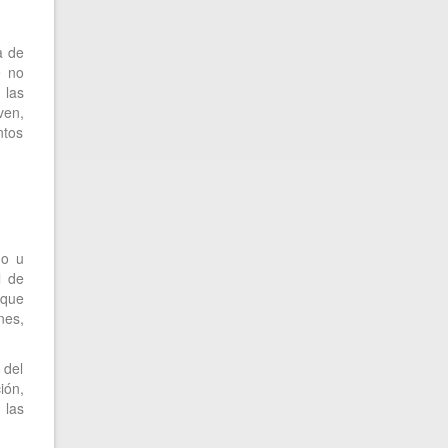
a de
e no
 las
ven,
ntos
mo u
l de
 que
nes,
 del
ión,
 las