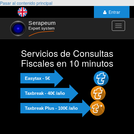
Pasar al contenido principal
Entrar
Toggle
navigati
Servicios de Consultas
Fiscales en 10 minutos
Easytax - 5€
Taxbreak - 40€ /año
Taxbreak Plus - 100€ /año