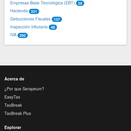
Empresas Base Tecnológica (EBT)
28
Hacienda
321
Deducciones Fiscales
137
Inspección tributaria
48
IVA
290
Acerca de
¿Por que Serapeum?
EasyTax
TaxBreak
TaxBreak Plus
Explorar