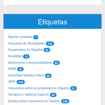
Etiquetas
Aportar pruebas
1
Impuesto de Sociedades
102
Expatriados en España
26
fiscalidad
12
Autónomos y emprendedores
82
IRNR
28
consultas fiscales online
68
IRPF
439
Impuestos sobre la propiedad en España
31
Serapeum Sistema Experto
40
Dudas sobre impuestos en España
308