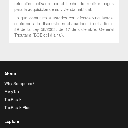
retención motivada por el hecho de realizar pagos
para la adquisición de su vivienda habitual.
Lo que comunico a ustedes con efectos vinculantes,
conforme a lo dispuesto en el apartado 1 del artículo
89 de la Ley 58/2003, de 17 de diciembre, General
Tributaria (BOE del día 18).
About
Why Serapeum?
EasyTax
TaxBreak
TaxBreak Plus
Explore