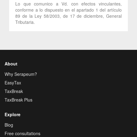
Lo que comunico a Vd. con efectos vinculantes,
conforme a lo dispuesto en el apartado 1 del artículo
89 de la Ley 58/2003, de 17 de diciembre, General
Tributaria.
About
Why Serapeum?
EasyTax
TaxBreak
TaxBreak Plus
Explore
Blog
Free consultations