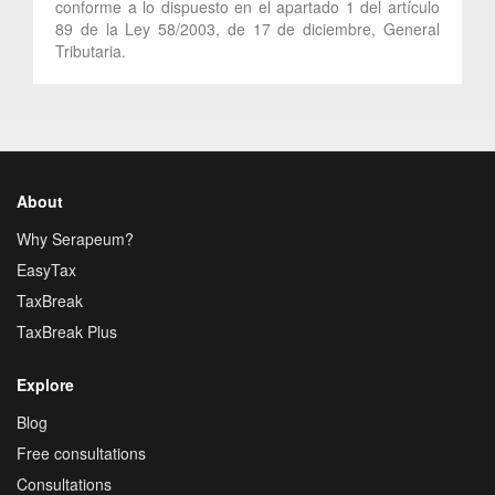
conforme a lo dispuesto en el apartado 1 del artículo
89 de la Ley 58/2003, de 17 de diciembre, General
Tributaria.
About
Why Serapeum?
EasyTax
TaxBreak
TaxBreak Plus
Explore
Blog
Free consultations
Consultations