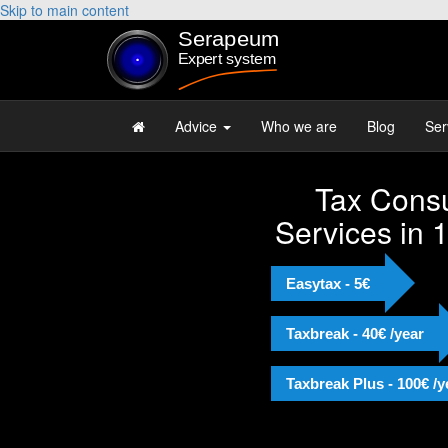
Skip to main content
Advice
Who we are
Blog
Ser
Tax Consu
Services in 
Easytax - 5€
Taxbreak - 40€ /year
Taxbreak Plus - 100€ /y