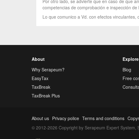
Por otro lado, se advierte que en caso de que am
competencias de comprobación e inspección de la A
Lo que comunico a Vd. con efectos vinculantes, c
About
Explore
Why Serapeum?
Blog
EasyTax
Free con
TaxBreak
Consulta
TaxBreak Plus
About us
Privacy police
Terms and conditions
Copyr
© 2012-2026 Copyright by Serapeum Expert System, S.L