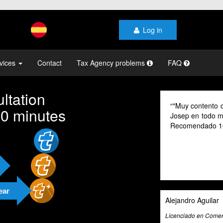
Log in
vices
Contact
Tax Agency problems
FAQ
ltation
"Muy contento c
10 minutes
Josep en todo mo
Recomendado 1
ear
Alejandro Aguilar
Licenciado en Comerc