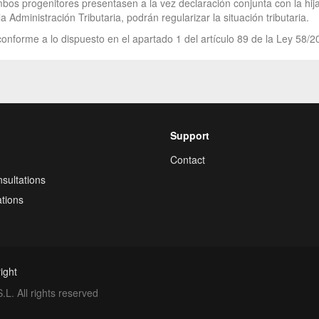
bos progenitores presentasen a la vez declaración conjunta con la hij
dministración Tributaria, podrán regularizar la situación tributaria.
onforme a lo dispuesto en el apartado 1 del artículo 89 de la Ley 58/2
Support
Contact
sultations
tions
ight
. All rights reserved