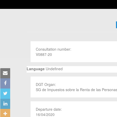
Consultation number:
V0887-20
Language
Undefined
DGT Organ:
SG de Impuestos sobre la Renta de las Personas
Departure date:
16/04/2020