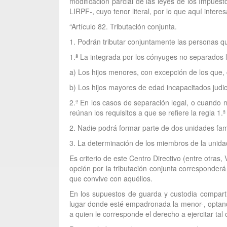
modificación parcial de las leyes de los Impue
LIRPF-, cuyo tenor literal, por lo que aquí interes
“Artículo 82. Tributación conjunta.
1. Podrán tributar conjuntamente las personas q
1.ª La integrada por los cónyuges no separados l
a) Los hijos menores, con excepción de los que, 
b) Los hijos mayores de edad incapacitados judic
2.ª En los casos de separación legal, o cuando n
reúnan los requisitos a que se refiere la regla 1.ª
2. Nadie podrá formar parte de dos unidades fam
3. La determinación de los miembros de la unidad
Es criterio de este Centro Directivo (entre otra
opción por la tributación conjunta corresponderá 
que convive con aquéllos.
En los supuestos de guarda y custodia compartid
lugar donde esté empadronada la menor-, optando 
a quien le corresponde el derecho a ejercitar tal 