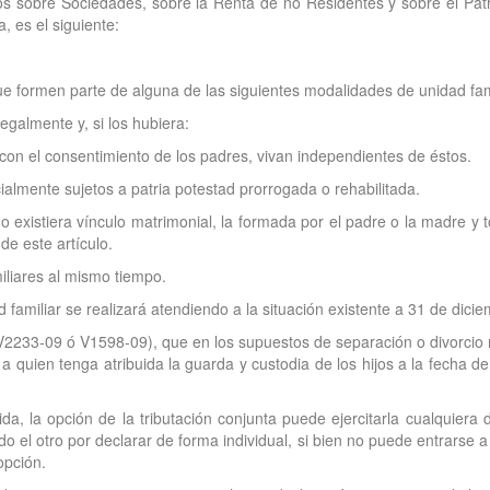
stos sobre Sociedades, sobre la Renta de no Residentes y sobre el Pa
a, es el siguiente:
ue formen parte de alguna de las siguientes modalidades de unidad fami
egalmente y, si los hubiera:
con el consentimiento de los padres, vivan independientes de éstos.
ialmente sujetos a patria potestad prorrogada o rehabilitada.
o existiera vínculo matrimonial, la formada por el padre o la madre y 
 de este artículo.
iliares al mismo tiempo.
 familiar se realizará atendiendo a la situación existente a 31 de dici
s, V2233-09 ó V1598-09), que en los supuestos de separación o divorcio 
a quien tenga atribuida la guarda y custodia de los hijos a la fecha d
a, la opción de la tributación conjunta puede ejercitarla cualquiera
el otro por declarar de forma individual, si bien no puede entrarse a
opción.