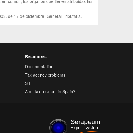
a en común, los órganos que tienen atribuidas las
003, de 17 de diciembre, General Tributaria.
Resources
Documentation
Tax agency problems
SII
Am I tax resident in Spain?