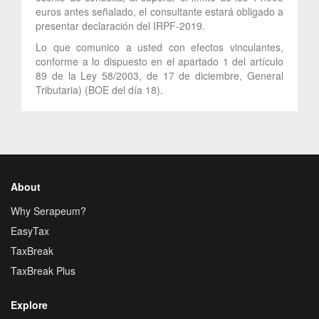
euros antes señalado, el consultante estará obligado a
presentar declaración del IRPF-2019.
Lo que comunico a usted con efectos vinculantes,
conforme a lo dispuesto en el apartado 1 del artículo
89 de la Ley 58/2003, de 17 de diciembre, General
Tributaria) (BOE del día 18).
About
Why Serapeum?
EasyTax
TaxBreak
TaxBreak Plus
Explore