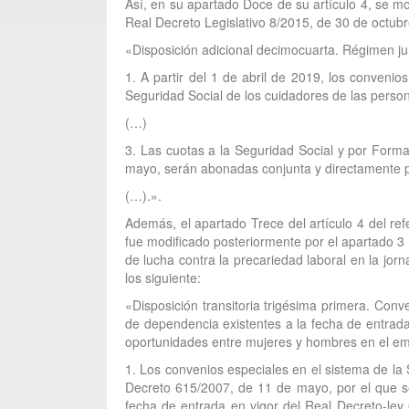
Así, en su apartado Doce de su artículo 4, se mo
Real Decreto Legislativo 8/2015, de 30 de octub
«Disposición adicional decimocuarta. Régimen ju
1. A partir del 1 de abril de 2019, los conveni
Seguridad Social de los cuidadores de las person
(…)
3. Las cuotas a la Seguridad Social y por Forma
mayo, serán abonadas conjunta y directamente po
(…).».
Además, el apartado Trece del artículo 4 del re
fue modificado posteriormente por el apartado 3 
de lucha contra la precariedad laboral en la jor
los siguiente:
«Disposición transitoria trigésima primera. Con
de dependencia existentes a la fecha de entrada
oportunidades entre mujeres y hombres en el em
1. Los convenios especiales en el sistema de la
Decreto 615/2007, de 11 de mayo, por el que s
fecha de entrada en vigor del Real Decreto-ley 