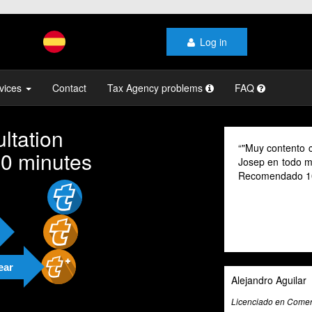
Log in
vices
Contact
Tax Agency problems
FAQ
ltation
"Muy contento con el profesiona
10 minutes
Josep en todo momento, mi gestor
Recomendado 100% "
ear
Alejandro Aguilar
Licenciado en Comercio Internacional