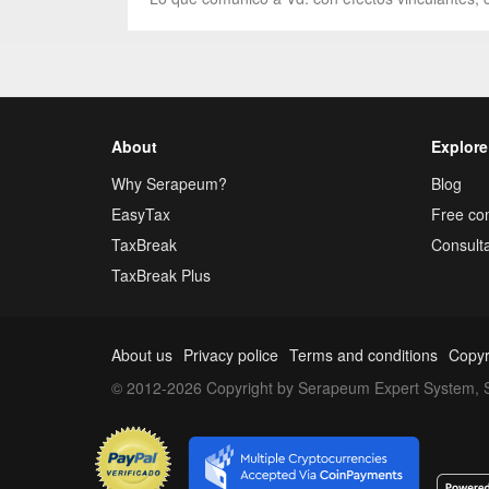
About
Explore
Why Serapeum?
Blog
EasyTax
Free con
TaxBreak
Consulta
TaxBreak Plus
About us
Privacy police
Terms and conditions
Copyr
© 2012-2026 Copyright by Serapeum Expert System, S.L