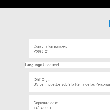
Consultation number:
V0896-21
Language
Undefined
DGT Organ:
SG de Impuestos sobre la Renta de las Personas
Departure date:
14/04/2021