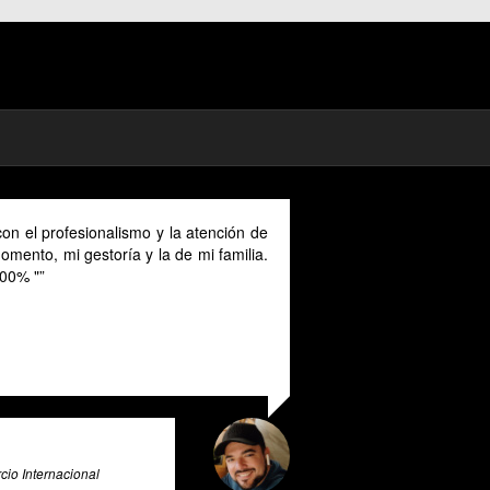
lismo y la atención de
As a digital nomad in Spain I could bene
ía y la de mi familia.
their advice provided in English as Unf
cannot speak Spanish and this makes it 
valuable tool for all expats in Spain. Pr
exceptional tax advice expert system th
and beyond to provide its users with valu
and guidance.
Ali Roghani
Artificial Intelligence & Big Data Expert