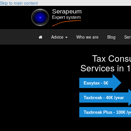
Skip to main content
Advice
Who we are
Blog
Ser
Tax Consu
Services in 
Easytax - 5€
Taxbreak - 40€ /year
Taxbreak Plus - 100€ /y