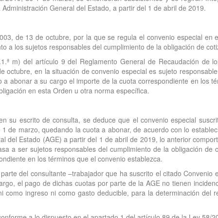
Administración General del Estado, a partir del 1 de abril de 2019.
2003, de 13 de octubre, por la que se regula el convenio especial en
to a los sujetos responsables del cumplimiento de la obligación de cotiz
1.1.ª m) del artículo 9 del Reglamento General de Recaudación de lo
 octubre, en la situación de convenio especial es sujeto responsable d
 a abonar a su cargo el importe de la cuota correspondiente en los té
ligación en esta Orden u otra norma específica.
n su escrito de consulta, se deduce que el convenio especial suscrit
 1 de marzo, quedando la cuota a abonar, de acuerdo con lo establecid
del Estado (AGE) a partir del 1 de abril de 2019, lo anterior comporta
a a ser sujetos responsables del cumplimiento de la obligación de c
ondiente en los términos que el convenio establezca.
parte del consultante –trabajador que ha suscrito el citado Convenio e
 cargo, el pago de dichas cuotas por parte de la AGE no tienen incidenc
ni como ingreso ni como gasto deducible, para la determinación del r
onforme a lo dispuesto en el apartado 1 del artículo 89 de la Ley 58/2