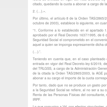
citado, quedando la cuota a abonar a cargo de la 
2. (…).».
Por último, el artículo 8 de la Orden TAS/2865/
octubre de 2003), establece lo siguiente, en cuan
“1. Conforme a lo establecido en el apartado 
aprobado por el Real Decreto 1637/1995, de 6 de
Seguridad Social el comprometido en el convenio
aquel a quien se imponga expresamente dicha ob
(…).”.
Teniendo en cuenta que, en el caso planteado e
entrada en vigor del Real Decreto-ley 6/2019, de
del TRLGSS, a cargo de la Administración General 
de la citada la Orden TAS/2865/2003, la AGE pas
abonar a su cargo el importe de la cuota corresp
Por tanto, dado que no se produce un gasto por 
a la Seguridad Social se refiere, al no ser a su
Renta de las Personas Físicas del consultante, 
IRPF.
Lo que comunico a Vd. con efectos vinculantes, c