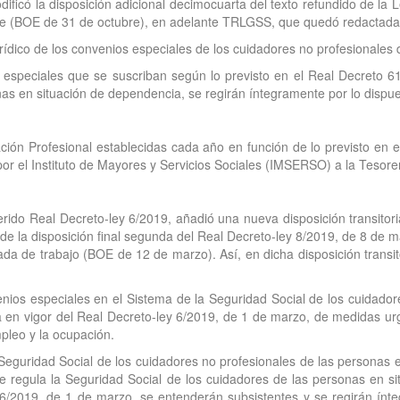
dificó la disposición adicional decimocuarta del texto refundido de la
re (BOE de 31 de octubre), en adelante TRLGSS, que quedó redactada 
rídico de los convenios especiales de los cuidadores no profesionales
os especiales que se suscriban según lo previsto en el Real Decreto 
as en situación de dependencia, se regirán íntegramente por lo dispue
ción Profesional establecidas cada año en función de lo previsto en e
r el Instituto de Mayores y Servicios Sociales (IMSERSO) a la Tesorer
ferido Real Decreto-ley 6/2019, añadió una nueva disposición transito
de la disposición final segunda del Real Decreto-ley 8/2019, de 8 de 
nada de trabajo (BOE de 12 de marzo). Así, en dicha disposición trans
venios especiales en el Sistema de la Seguridad Social de los cuidador
 en vigor del Real Decreto-ley 6/2019, de 1 de marzo, de medidas urg
pleo y la ocupación.
 Seguridad Social de los cuidadores no profesionales de las personas e
e regula la Seguridad Social de los cuidadores de las personas en s
6/2019, de 1 de marzo, se entenderán subsistentes y se regirán ínte