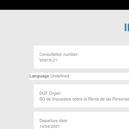
Consultation number:
V0919-21
Language
Undefined
DGT Organ:
SG de Impuestos sobre la Renta de las Personas
Departure date:
14/04/2021