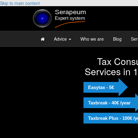
Skip to main content
Advice
Who we are
Blog
Ser
Tax Consu
Services in 
Easytax - 5€
Taxbreak - 40€ /year
Taxbreak Plus - 100€ /y