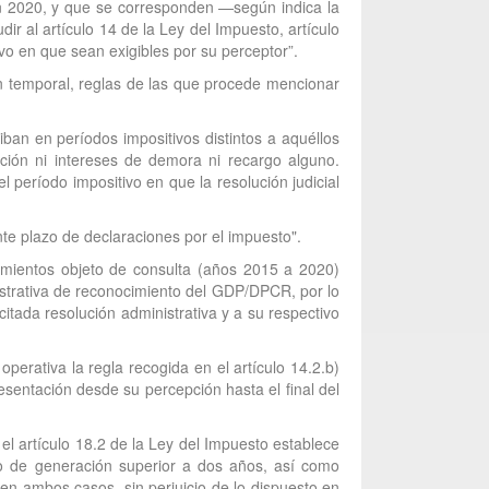
en 2020, y que se corresponden —según indica la
 al artículo 14 de la Ley del Impuesto, artículo
vo en que sean exigibles por su perceptor”.
ón temporal, reglas de las que procede mencionar
iban en períodos impositivos distintos a aquéllos
nción ni intereses de demora ni recargo alguno.
l período impositivo en que la resolución judicial
nte plazo de declaraciones por el impuesto".
dimientos objeto de consulta (años 2015 a 2020)
nistrativa de reconocimiento del GDP/DPCR, por lo
itada resolución administrativa y a su respectivo
rativa la regla recogida en el artículo 14.2.b)
sentación desde su percepción hasta el final del
el artículo 18.2 de la Ley del Impuesto establece
odo de generación superior a dos años, así como
en ambos casos, sin perjuicio de lo dispuesto en