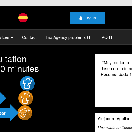
Log in
vices
Contact
Tax Agency problems
FAQ
ltation
"Muy contento con el profesio
10 minutes
Josep en todo momento, mi gest
Recomendado 100% "
ear
Alejandro Aguilar
Licenciado en Comercio Internaciona