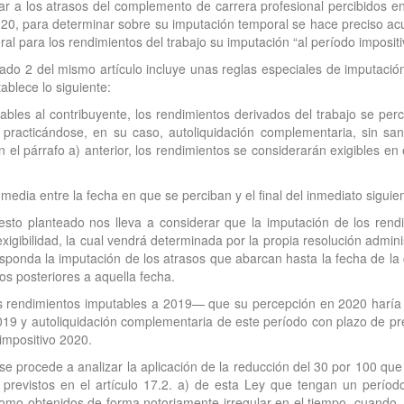
r a los atrasos del complemento de carrera profesional percibidos 
0, para determinar sobre su imputación temporal se hace preciso acudir
l para los rendimientos del trabajo su imputación “al período impositi
rtado 2 del mismo artículo incluye unas reglas especiales de imputaci
ablece lo siguiente:
ables al contribuyente, los rendimientos derivados del trabajo se perc
 practicándose, en su caso, autoliquidación complementaria, sin sa
el párrafo a) anterior, los rendimientos se considerarán exigibles en e
media entre la fecha en que se perciban y el final del inmediato siguie
esto planteado nos lleva a considerar que la imputación de los ren
 exigibilidad, la cual vendrá determinada por la propia resolución admi
sponda la imputación de los atrasos que abarcan hasta la fecha de la c
los posteriores a aquella fecha.
 rendimientos imputables a 2019— que su percepción en 2020 haría ope
2019 y autoliquidación complementaria de este período con plazo de pre
impositivo 2020.
se procede a analizar la aplicación de la reducción del 30 por 100 que 
os previstos en el artículo 17.2. a) de esta Ley que tengan un perí
omo obtenidos de forma notoriamente irregular en el tiempo, cuando, 