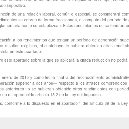
odo impositivo.
tinción de una relación laboral, común o especial, se considerará c
endimientos se cobren de forma fraccionada, el cómputo del período d
glamentariamente se establezcan. Estos rendimientos no se tendrán en 
icación a los rendimientos que tengan un período de generación supe
ue resulten exigibles, el contribuyente hubiera obtenido otros rendi
evista en este apartado.
ere este apartado sobre la que se aplicará la citada reducción no podr
e enero de 2015 y como fecha final la del reconocimiento administrativ
neración superior a dos años— respecto a los atrasos comprendidos 
vos anteriores no se hubieran obtenido otros rendimientos con perí
 en el reproducido artículo 18.2 de la Ley del Impuesto.
, conforme a lo dispuesto en el apartado 1 del artículo 89 de la Ley