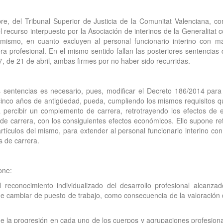
e, del Tribunal Superior de Justicia de la Comunitat Valenciana, co
recurso interpuesto por la Asociación de interinos de la Generalitat 
 mismo, en cuanto excluyen al personal funcionario interino con 
a profesional. En el mismo sentido fallan las posteriores sentencias 
 de 21 de abril, ambas firmes por no haber sido recurridas.
sentencias es necesario, pues, modificar el Decreto 186/2014 para h
cinco años de antigüedad, pueda, cumpliendo los mismos requisitos q
 a percibir un complemento de carrera, retrotrayendo los efectos d
o de carrera, con los consiguientes efectos económicos. Ello supone r
rtículos del mismo, para extender al personal funcionario interino c
s de carrera.
one:
l reconocimiento individualizado del desarrollo profesional alcanza
de cambiar de puesto de trabajo, como consecuencia de la valoración d
de la progresión en cada uno de los cuerpos y agrupaciones profesional