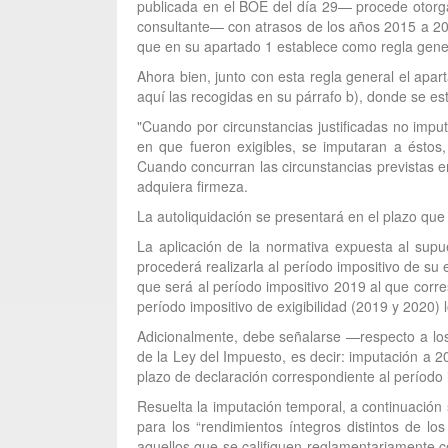
publicada en el BOE del día 29— procede otorga
consultante— con atrasos de los años 2015 a 202
que en su apartado 1 establece como regla genera
Ahora bien, junto con esta regla general el apa
aquí las recogidas en su párrafo b), donde se est
"Cuando por circunstancias justificadas no imput
en que fueron exigibles, se imputaran a éstos,
Cuando concurran las circunstancias previstas en 
adquiera firmeza.
La autoliquidación se presentará en el plazo que 
La aplicación de la normativa expuesta al supu
procederá realizarla al período impositivo de su
que será al período impositivo 2019 al que corre
período impositivo de exigibilidad (2019 y 2020) 
Adicionalmente, debe señalarse —respecto a los
de la Ley del Impuesto, es decir: imputación a 
plazo de declaración correspondiente al período 
Resuelta la imputación temporal, a continuación 
para los “rendimientos íntegros distintos de l
aquellos que se califiquen reglamentariamente c