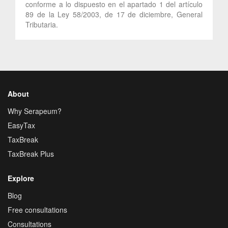
conforme a lo dispuesto en el apartado 1 del artículo
89 de la Ley 58/2003, de 17 de diciembre, General
Tributaria.
About
Why Serapeum?
EasyTax
TaxBreak
TaxBreak Plus
Explore
Blog
Free consultations
Consultations