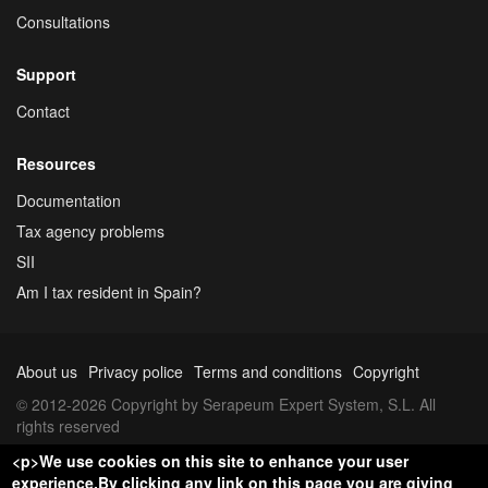
Consultations
Support
Contact
Resources
Documentation
Tax agency problems
SII
Am I tax resident in Spain?
About us
Privacy police
Terms and conditions
Copyright
© 2012-2026 Copyright by Serapeum Expert System, S.L. All
rights reserved
<p>We use cookies on this site to enhance your user
experience.By clicking any link on this page you are giving