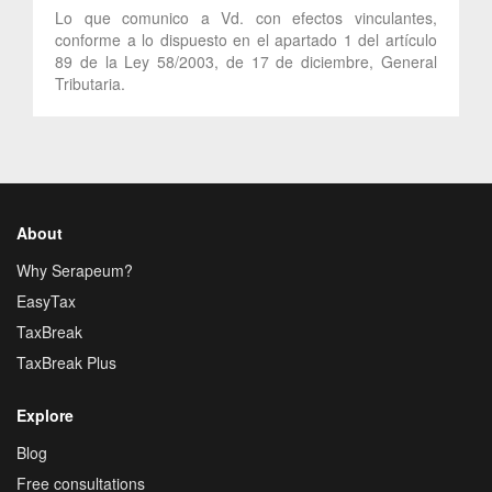
Lo que comunico a Vd. con efectos vinculantes,
conforme a lo dispuesto en el apartado 1 del artículo
89 de la Ley 58/2003, de 17 de diciembre, General
Tributaria.
About
Why Serapeum?
EasyTax
TaxBreak
TaxBreak Plus
Explore
Blog
Free consultations