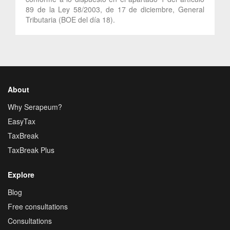
89 de la Ley 58/2003, de 17 de diciembre, General
Tributaria (BOE del día 18).
About
Why Serapeum?
EasyTax
TaxBreak
TaxBreak Plus
Explore
Blog
Free consultations
Consultations