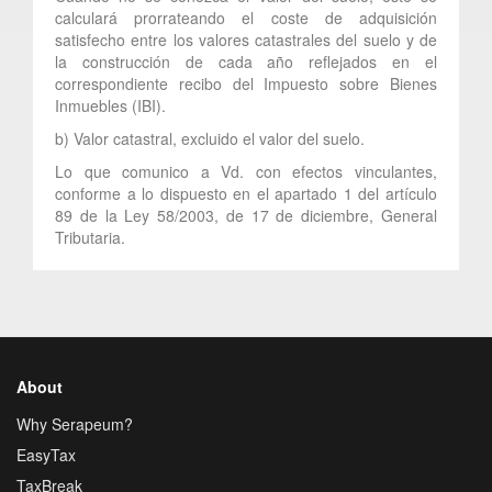
calculará prorrateando el coste de adquisición
satisfecho entre los valores catastrales del suelo y de
la construcción de cada año reflejados en el
correspondiente recibo del Impuesto sobre Bienes
Inmuebles (IBI).
b) Valor catastral, excluido el valor del suelo.
Lo que comunico a Vd. con efectos vinculantes,
conforme a lo dispuesto en el apartado 1 del artículo
89 de la Ley 58/2003, de 17 de diciembre, General
Tributaria.
About
Why Serapeum?
EasyTax
TaxBreak