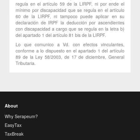
regula en el artículo 59 de la LIRPF, ni por ende el
mínimo por discapacidad que se regula en el artículo
60 de la LIRPF, ni tampoco puede aplicar en su
declaración de IRPF la deducción por ascendientes
con discapacidad a cargo que se regula en la letra b)
del apartado 1 del artículo 81 bis de la LIRPF.
Lo que comunico a Vd. con efectos vinculantes,
conforme a lo dispuesto en el apartado 1 del artículo
89 de la Ley 58/2003, de 17 de diciembre, General
Tributaria.
About
Why Serapeum?
EasyTax
TaxBreak